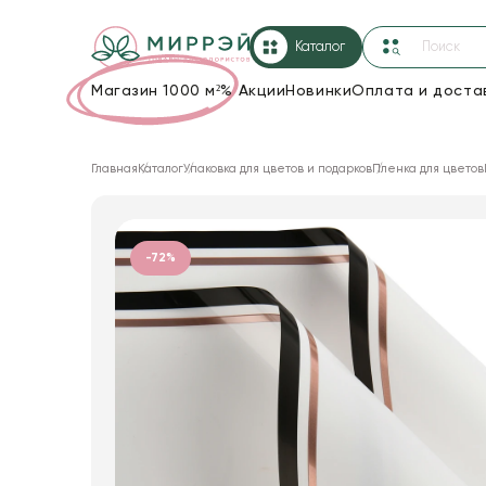
Каталог
Магазин 1000 м²
%
Акции
Новинки
Оплата и доста
Упаковка для цветов и подарков
Главная
Каталог
Упаковка для цветов и подарков
Пленка для цветов
Новогодние украшения
Корзины и плетеные изделия
-72%
Коробки для цветов
Декор для дома
Сухоцветы
Лента
Товары для флористов