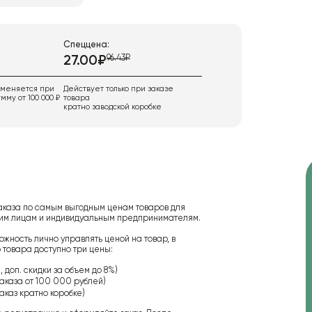
Спеццена:
96.43₽
27.00₽
именяется при
Действует только при заказе
мму от 100 000 ₽
товара
кратно заводской коробке
аказа по самым выгодным ценам товаров для
ским лицам и индивидуальным предпринимателям.
ожность лично управлять ценой на товар, в
 товара доступно три цены:
 доп. скидки за объем до 8%)
аказа от 100 000 рублей)
аказ кратно коробке)