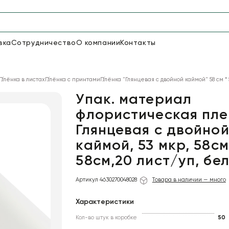
вка
Сотрудничество
О компании
Контакты
Упаковка для цветов и под
Плёнка в листах
Плёнка с принтами
Плёнка "Глянцевая с двойной каймой" 58 см * 
48
66
Бумага
Пленка для цветов
Упак. материал
флористическая пле
Глянцевая с двойно
18
Пленка
7
Сетка
прозрачная
каймой, 53 мкр, 58см
58см,20 лист/уп, бе
Артикул 4630270048028
Товара в наличии — много
Характеристики
Кол-во штук в коробке
50