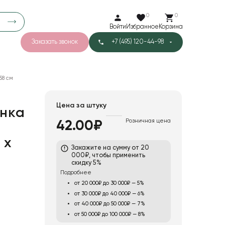
0
0
Войти
Избранное
Корзина
Заказать звонок
+7 (495) 120-44-98
арков
781
58 см
5
42
Тишью
Цена за штуку
нка
Розничная цена
42.00₽
й
1
Бархат
 х
Закажите на сумму от 20
л
000₽, чтобы применить
скидку 5%
Подробнее
от 20 000₽ до 30 000₽ — 5%
от 30 000₽ до 40 000₽ — 6%
от 40 000₽ до 50 000₽ — 7%
от 50 000₽ до 100 000₽ — 8%