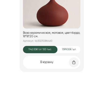
Ваза керамическая, матовая, цвет бордо,
16*16*20 см.
Артикул: 4630270084460
1142.00₽
/от 100 тыс.
1599.00₽/шт
В корзину