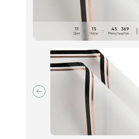
Пакеты для цветов и подарков
Изделия из металла
Искусственные цветы и растения
11
15
45
369
Дни
Часы
Минуты
штук
Декоративные вазы, кашпо
Фоамиран
Свечи
Игрушки мягкие