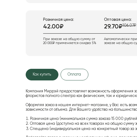
Розничная цена:
Оптовая цена:
106.07₽
42.00₽
29.70₽
При заказе на общую сумму от
Автоматически пр
20 000₽ применяется скидка 5%
заказе на общую су
Как купить
Оплата
Компания Миррэй предоставляет возможность оформления з
флористов полного спектра как физическим, так и юридиче
Оформляя заказ в нашем интернет-магазине, у Вас есть возм
зависимости от объема. Для Вашего удобства на большинство
Розничная цена (минимальная сумма заказа 15 000 рублей,
Оптовая цена (доступна на всех товарах на общую сумму з
Спеццена (индивидуальная цена на конкретный товар за з