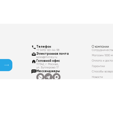
Телефон
О компании
+7 (495) 120-44-98
Сотрудничеств
Электронная почта
Магазин 1000 м
sales@mirrey.ru
Головной офис
Оплата и доста
117342, г. Москва,
Гарантии
ул. Бутлерова 17
Мессенджеры
Способы возвр
Новости
Контакты
Вакансии
Политика в отношении обработки
персональных данных