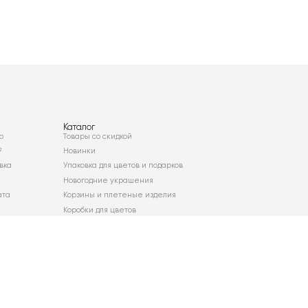
Каталог
о
Товары со скидкой
²
Новинки
вка
Упаковка для цветов и подарков
Новогодние украшения
ата
Корзины и плетеные изделия
Коробки для цветов
Декор для дома
Сухоцветы
Карта сайта