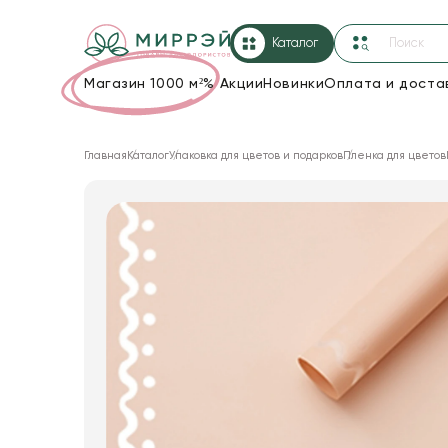
Каталог
Магазин 1000 м²
%
Акции
Новинки
Оплата и доста
Упаковка для цветов и подарков
Главная
Каталог
Упаковка для цветов и подарков
Пленка для цветов
Новогодние украшения
Корзины и плетеные изделия
Коробки для цветов
Декор для дома
Сухоцветы
Лента
Товары для флористов