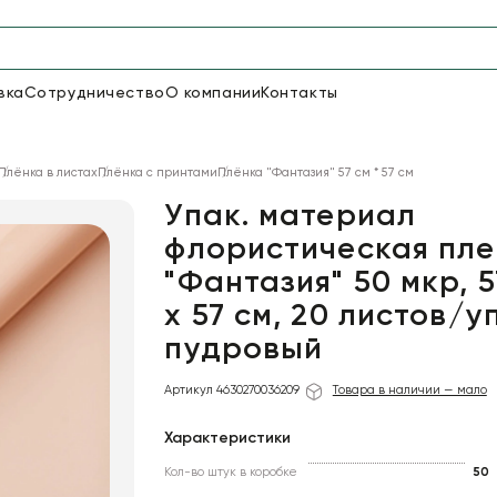
вка
Сотрудничество
О компании
Контакты
Упаковка для цветов и под
Плёнка в листах
Плёнка с принтами
Плёнка "Фантазия" 57 см * 57 см
48
66
Бумага
Пленка для цветов
Упак. материал
флористическая пле
"Фантазия" 50 мкр, 5
18
Пленка
7
Сетка
прозрачная
х 57 см, 20 листов/уп
пудровый
Артикул 4630270036209
Товара в наличии — мало
Характеристики
Кол-во штук в коробке
50