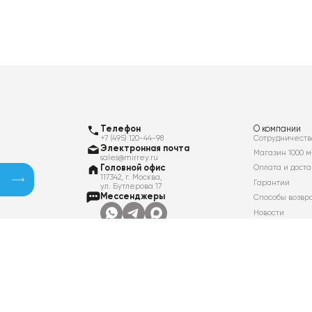
Телефон
О компании
+7 (495) 120-44-98
Сотрудничеств
Электронная почта
Магазин 1000 м
sales@mirrey.ru
Головной офис
Оплата и доста
117342, г. Москва,
Гарантии
ул. Бутлерова 17
Мессенджеры
Способы возвр
Новости
Контакты
Вакансии
Политика в отношении обработки
персональных данных