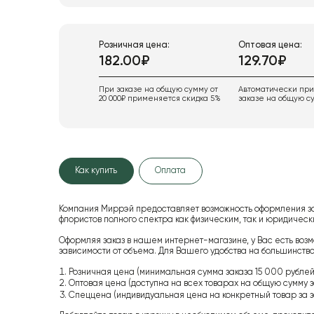
Розничная цена:
Оптовая цена:
182.00₽
129.70₽
При заказе на общую сумму от
Автоматически пр
20 000₽ применяется скидка 5%
заказе на общую су
Как купить
Оплата
Компания Миррэй предоставляет возможность оформления з
флористов полного спектра как физическим, так и юридиче
Оформляя заказ в нашем интернет-магазине, у Вас есть возм
зависимости от объема. Для Вашего удобства на большинство
Розничная цена (минимальная сумма заказа 15 000 рублей,
Оптовая цена (доступна на всех товарах на общую сумму з
Спеццена (индивидуальная цена на конкретный товар за з