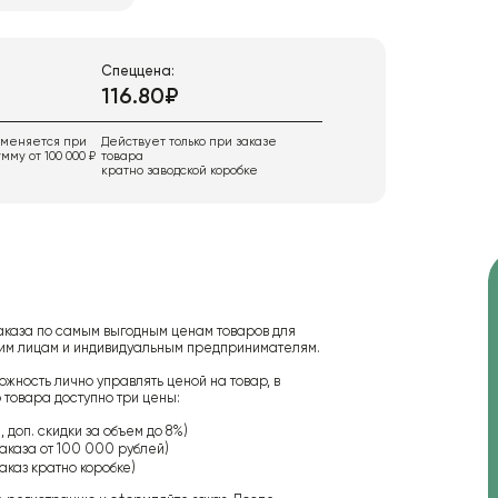
Спеццена:
116.80₽
именяется при
Действует только при заказе
мму от 100 000 ₽
товара
кратно заводской коробке
аказа по самым выгодным ценам товаров для
ским лицам и индивидуальным предпринимателям.
ожность лично управлять ценой на товар, в
 товара доступно три цены:
 доп. скидки за объем до 8%)
аказа от 100 000 рублей)
аказ кратно коробке)