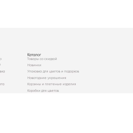
Каталог
о
Товары со скидкой
²
Новинки
вка
Упаковка для цветов и подарков
Новогодние украшения
ата
Корзины и плетеные изделия
Коробки для цветов
Декор для дома
Сухоцветы
Карта сайта