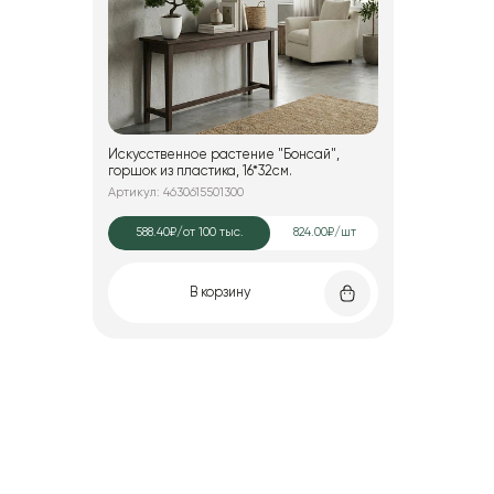
Искусственное растение "Бонсай",
горшок из пластика, 16*32см.
Артикул: 4630615501300
588.40₽
/от 100 тыс.
824.00₽/шт
В корзину