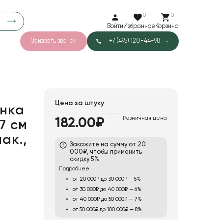
0
0
Войти
Избранное
Корзина
Заказать звонок
+7 (495) 120-44-98
арков
780
4
42
Тишью
Цена за штуку
нка
Розничная цена
182.00₽
7 см
1
Бархат
ак.,
Закажите на сумму от 20
000₽, чтобы применить
скидку 5%
Подробнее
от 20 000₽ до 30 000₽ — 5%
от 30 000₽ до 40 000₽ — 6%
от 40 000₽ до 50 000₽ — 7%
от 50 000₽ до 100 000₽ — 8%