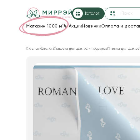
Каталог
Магазин 1000 м²
%
Акции
Новинки
Оплата и доста
Упаковка для цветов и подарков
Главная
Каталог
Упаковка для цветов и подарков
Пленка для цветов
Новогодние украшения
Корзины и плетеные изделия
Коробки для цветов
Декор для дома
Сухоцветы
Лента
Товары для флористов