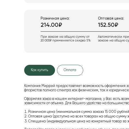
Розничная цена:
Оптовая цена:
214.00₽
152.50₽
При заказе на общую сумму от
Автоматически пр
20 000₽ применяется скидка 5%
заказе на общую су
Как купить
Оплата
Компания Миррэй предоставляет возможность оформления з
флористов полного спектра как физическим, так и юридиче
Оформляя заказ в нашем интернет-магазине, у Вас есть возм
зависимости от объема. Для Вашего удобства на большинство
Розничная цена (минимальная сумма заказа 15 000 рублей,
Оптовая цена (доступна на всех товарах на общую сумму з
Спеццена (индивидуальная цена на конкретный товар за з