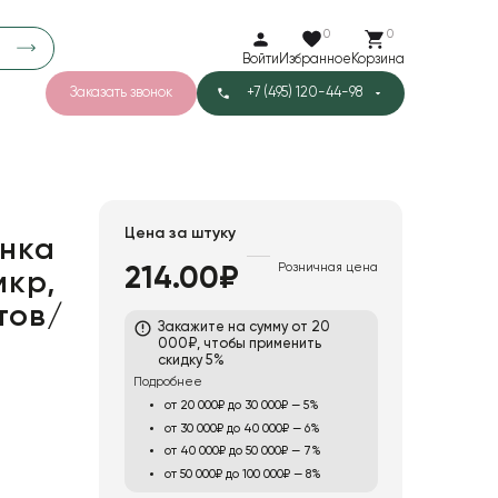
0
0
Войти
Избранное
Корзина
Заказать звонок
+7 (495) 120-44-98
арков
781
5
42
Тишью
Цена за штуку
нка
Розничная цена
214.00₽
мкр,
1
Бархат
стов/
Закажите на сумму от 20
000₽, чтобы применить
скидку 5%
Подробнее
от 20 000₽ до 30 000₽ — 5%
от 30 000₽ до 40 000₽ — 6%
от 40 000₽ до 50 000₽ — 7%
от 50 000₽ до 100 000₽ — 8%