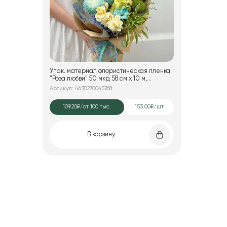
Упак. материал флористическая пленка
"Роза любви" 50 мкр, 58 см х 10 м,
оранжевый с синим
Артикул: 4630270045768
109.20₽
/от 100 тыс.
153.00₽/шт
В корзину