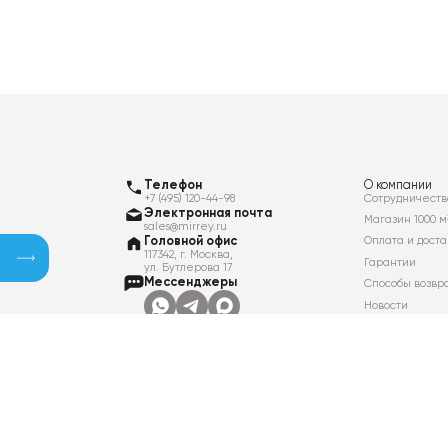
Телефон
О компании
+7 (495) 120-44-98
Сотрудничеств
Электронная почта
Магазин 1000 м
sales@mirrey.ru
Головной офис
Оплата и доста
117342, г. Москва,
Гарантии
ул. Бутлерова 17
Мессенджеры
Способы возвр
Новости
Контакты
Вакансии
Политика в отношении обработки
персональных данных