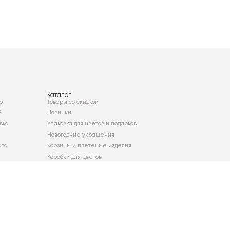
Каталог
о
Товары со скидкой
²
Новинки
вка
Упаковка для цветов и подарков
Новогодние украшения
ата
Корзины и плетеные изделия
Коробки для цветов
Декор для дома
Сухоцветы
Карта сайта