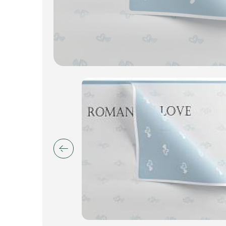
Пакеты для цветов и подарков
Изделия из металла
Искусственные цветы и растения
Декоративные вазы, кашпо
Фоамиран
Свечи
Игрушки мягкие