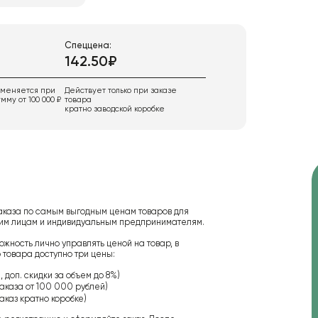
Спеццена:
142.50₽
именяется при
Действует только при заказе
мму от 100 000 ₽
товара
кратно заводской коробке
аказа по самым выгодным ценам товаров для
ским лицам и индивидуальным предпринимателям.
ожность лично управлять ценой на товар, в
 товара доступно три цены:
 доп. скидки за объем до 8%)
аказа от 100 000 рублей)
аказ кратно коробке)