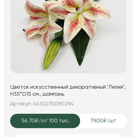
Цветок искусственный декоративный "Лилия",
H35*D15 см., шампань
Артикул: 4630270090294
56.70₽
/от 100 тыс.
79.00₽/шт