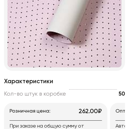
Характеристики
Кол-во штук в коробке
50
262.00₽
Розничная цена:
Опто
При заказе на общую сумму от
Авто