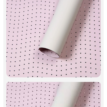
Искусственные цветы и растения
Декоративные вазы, кашпо
Фоамиран
Свечи
Игрушки мягкие