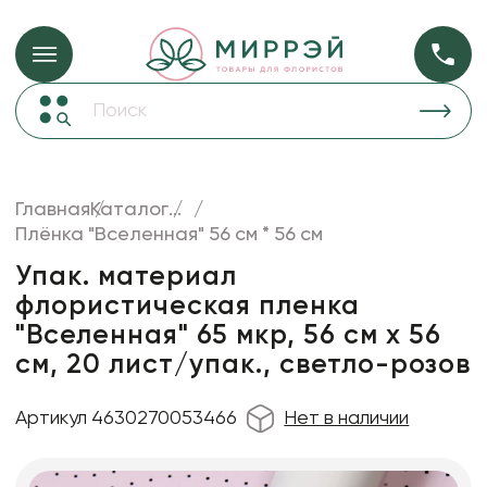
Упаковка для ц
Упаковка для цветов и подарков
Новогодние украшения
Бумага
48
Корзины и плетеные изделия
Главная
Каталог
...
Коробки для цветов
Плёнка "Вселенная" 56 см * 56 см
Пленка
18
Декор для дома
прозрачная
Упак. материал
флористическая пленка
Сухоцветы
"Вселенная" 65 мкр, 56 см х 56
Лента
см, 20 лист/упак., светло-розов
Товары для флористов
Артикул 4630270053466
Нет в наличии
Пакеты для цветов и подарков
Изделия из металла