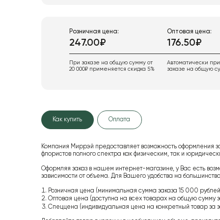
Розничная цена:
Оптовая цена:
247.00₽
176.50₽
При заказе на общую сумму от
Автоматически пр
20 000₽ применяется скидка 5%
заказе на общую су
Как купить
Оплата
Компания Миррэй предоставляет возможность оформления з
флористов полного спектра как физическим, так и юридиче
Оформляя заказ в нашем интернет-магазине, у Вас есть возм
зависимости от объема. Для Вашего удобства на большинство
Розничная цена (минимальная сумма заказа 15 000 рублей,
Оптовая цена (доступна на всех товарах на общую сумму з
Спеццена (индивидуальная цена на конкретный товар за з