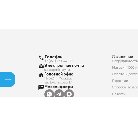
Телефон
О компании
+7 (495) 120-44-98
Сотрудничеств
Электронная почта
Магазин 1000 м
sales@mirrey.ru
Головной офис
Оплата и доста
117342, г. Москва,
Гарантии
ул. Бутлерова 17
Мессенджеры
Способы возвр
Новости
Контакты
Вакансии
Политика в отношении обработки
персональных данных