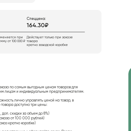
Спеццена:
164.30₽
именяется при
Действует только при заказе
мму от 100 000 ₽
товара
кратно заводской коробке
аказа по самым выгодным ценам товаров для
ским лицам и индивидуальным предпринимателям.
ожность лично управлять ценой на товар, в
 товара доступно три цены:
 доп. скидки за объем до 8%)
аказа от 100 000 рублей)
аказ кратно коробке)