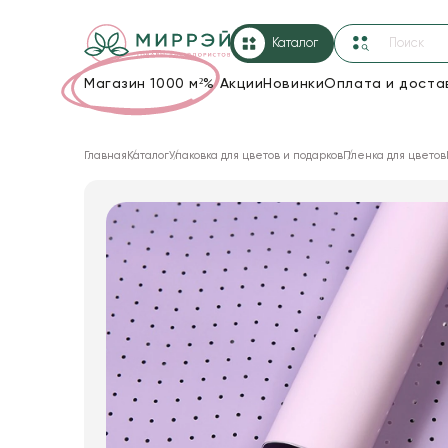
Каталог
Магазин 1000 м²
%
Акции
Новинки
Оплата и доста
Упаковка для цветов и подарков
Главная
Каталог
Упаковка для цветов и подарков
Пленка для цветов
Новогодние украшения
Корзины и плетеные изделия
Коробки для цветов
Декор для дома
Лента
Товары для флористов
Пакеты для цветов и подарков