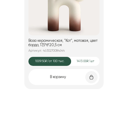
Ваза керамическая, "Кот", матовая, цвет
бордо, 17,5*6*20,5 см
Артикул: 4630270084644
1009.50₽
/от 100 тыс.
1413.00₽/шт
В корзину