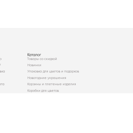
Каталог
о
Товары со скидкой
²
Новинки
вка
Упаковка для цветов и подарков
Новогодние украшения
ата
Корзины и плетеные изделия
Коробки для цветов
Декор для дома
Сухоцветы
Карта сайта