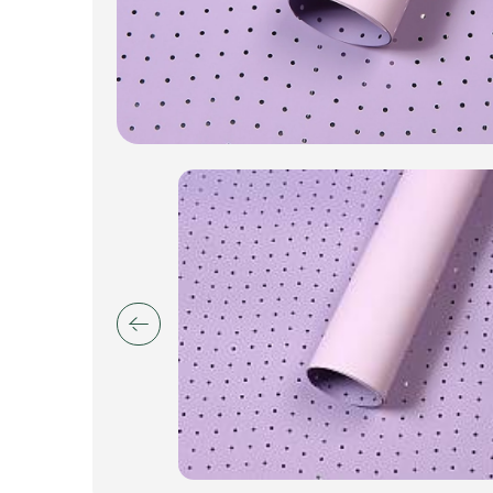
Искусственные цветы и растения
Декоративные вазы, кашпо
Фоамиран
Свечи
Игрушки мягкие
Изделия из металла
Сухоцветы