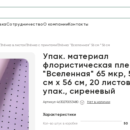
вка
Сотрудничество
О компании
Контакты
Упаковка для цветов и под
Плёнка в листах
Плёнка с принтами
Плёнка "Вселенная" 56 см * 56 см
48
66
Бумага
Пленка для цветов
Упак. материал
флористическая пле
"Вселенная" 65 мкр, 
18
Пленка
6
Сетка
прозрачная
см х 56 см, 20 листо
упак., сиреневый
Артикул 4630270053480
Нет в наличии
Характеристики
Кол-во штук в коробке
50