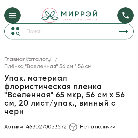
Упаковка для ц
Упаковка для цветов и подарков
Новогодние украшения
Бумага
48
Корзины и плетеные изделия
Главная
Каталог
...
Коробки для цветов
Плёнка "Вселенная" 56 см * 56 см
Пленка
18
Декор для дома
прозрачная
Упак. материал
флористическая пленка
Лента
"Вселенная" 65 мкр, 56 см х 56
Товары для флористов
см, 20 лист/упак., винный с
Пакеты для цветов и подарков
черн
Искусственные цветы и растения
Артикул 4630270053572
Нет в наличии
Декоративные вазы, кашпо