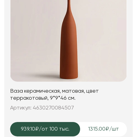
Ваза керамическая, матовая, цвет
терракотовый, 9*9*46 см.
Артикул: 4630270084507
939.10₽
/от 100 тыс.
1315.00₽/шт