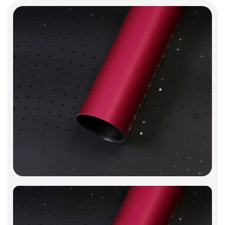
Фоамиран
Свечи
Игрушки мягкие
Изделия из металла
Сухоцветы