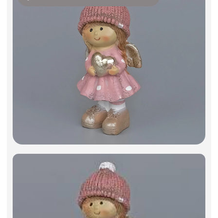
Фоамиран
Свечи
Игрушки мягкие
Изделия из металла
Сухоцветы