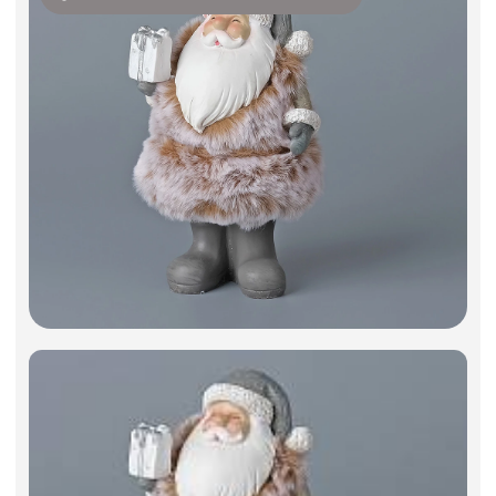
Искусственные цветы и растения
Декоративные вазы, кашпо
Фоамиран
Свечи
Игрушки мягкие