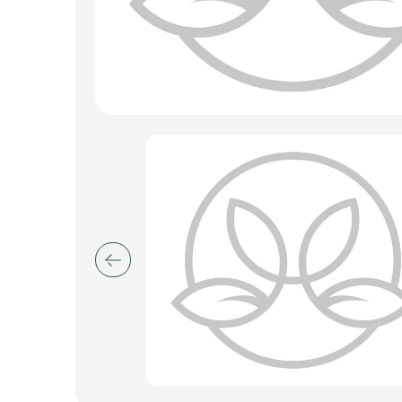
Пакеты для цветов и подарков
Изделия из металла
Искусственные цветы и растения
Декоративные вазы, кашпо
Фоамиран
Свечи
Игрушки мягкие