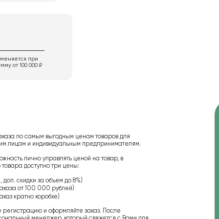
именяется при
мму от 100 000 ₽
аказа по самым выгодным ценам товаров для
ским лицам и индивидуальным предпринимателям.
ожность лично управлять ценой на товар, в
 товара доступно три цены:
 доп. скидки за объем до 8%)
аказа от 100 000 рублей)
аказ кратно коробке)
е регистрацию и оформляйте заказ. После
сональный менеджер, который свяжется с Вами для