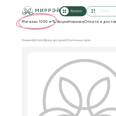
Каталог
Магазин 1000 м²
%
Акции
Новинки
Оплата и доста
Упаковка для цветов и подарков
Главная
Каталог
Декор для дома
Стеклянные вазы
Новогодние украшения
Корзины и плетеные изделия
Коробки для цветов
Декор для дома
Сухоцветы
Лента
Товары для флористов