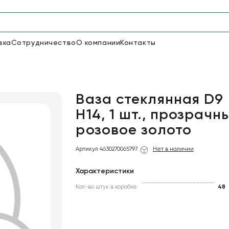
вка
Сотрудничество
О компании
Контакты
Упаковка для цветов и под
48
66
Бумага
Пленка для цветов
Ваза стеклянная D9 
H14, 1 шт., прозрачн
розовое золото
18
Пленка
7
Сетка
прозрачная
Артикул 4630270065797
Нет в наличии
Характеристики
Кол-во штук в коробке
48