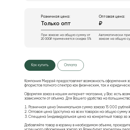
Розничная цена:
Оптовая цена:
Только опт
₽
При заказе на общую сумму от
Автоматически пр
20 000₽ применяется скидка 5%
заказе на общую су
Как купить
Оплата
Компания Миррэй предоставляет возможность оформления з
флористов полного спектра как физическим, так и юридиче
Оформляя заказ в нашем интернет-магазине, у Вас есть возм
зависимости от объема. Для Вашего удобства на большинство
Розничная цена (минимальная сумма заказа 15 000 рублей,
Оптовая цена (доступна на всех товарах на общую сумму з
Спеццена (индивидуальная цена на конкретный товар за з
Добавляйте товар в корзину в необходимом объеме, проходит
успешного оформления заказа за Вами будет закреплен пер