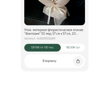
Упак. материал флористическая пленка
"Фантазия" 50 мкр, 57 см х 57 см, 20
листов/упак., пудровый
Артикул: 4630270036209
129.70₽
/от 100 тыс.
182.00₽/шт
В корзину