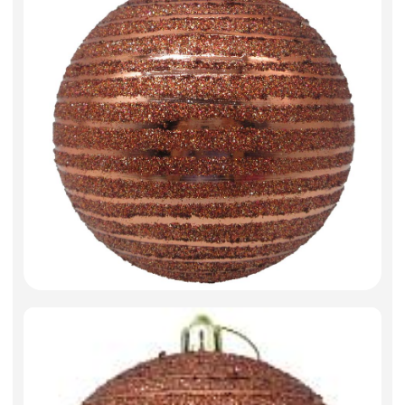
Искусственные цветы и растения
Декоративные вазы, кашпо
Фоамиран
Свечи
Игрушки мягкие