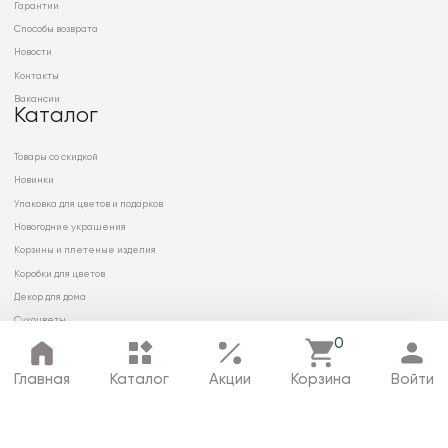
Гарантии
Способы возврата
Новости
Контакты
Вакансии
Каталог
Товары со скидкой
Новинки
Упаковка для цветов и подарков
Новогодние украшения
Корзины и плетеные изделия
Коробки для цветов
Декор для дома
Сухоцветы
0
Главная
Каталог
Акции
Корзина
Войти
© 2026 ООО «МИРРЭЙ»
Политика в отношении обработки
персональных данных
Карта сайта