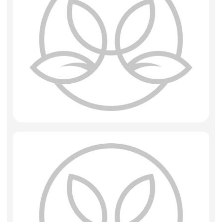
Искусственные цветы и растения
Декоративные вазы, кашпо
Фоамиран
Свечи
Игрушки мягкие