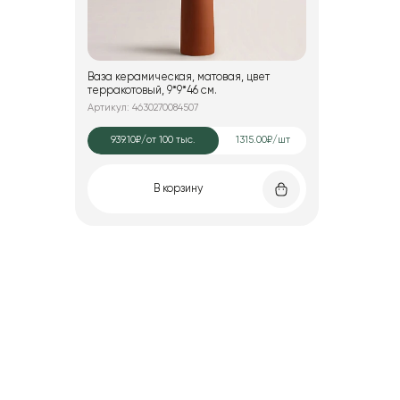
Ваза керамическая, матовая, цвет
терракотовый, 9*9*46 см.
Артикул: 4630270084507
939.10₽
/от 100 тыс.
1315.00₽/шт
В корзину