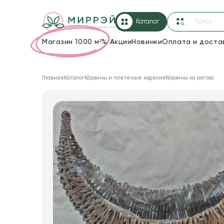
Каталог
Магазин 1000 м²
%
Акции
Новинки
Оплата и доста
Упаковка для цветов и подарков
Главная
Каталог
Корзины и плетеные изделия
Корзины из рогоза
Новогодние украшения
Корзины и плетеные изделия
Коробки для цветов
Декор для дома
Лента
Товары для флористов
Пакеты для цветов и подарков