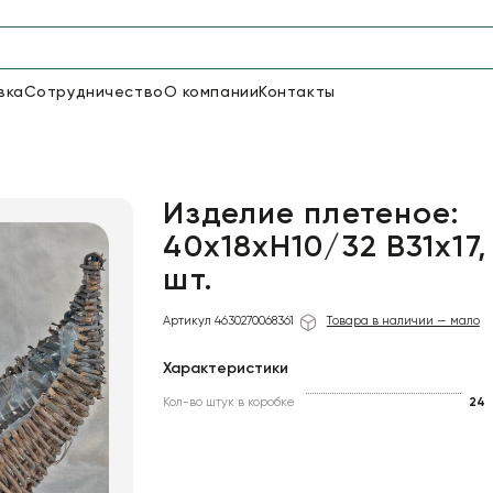
вка
Сотрудничество
О компании
Контакты
Упаковка для цветов и под
48
66
Бумага
Пленка для цветов
Изделие плетеное:
40x18xH10/32 B31x17, 
шт.
18
Пленка
6
Сетка
прозрачная
Артикул 4630270068361
Товара в наличии — мало
Характеристики
Кол-во штук в коробке
24