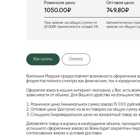
Розничная цена:
Оптовая цена:
1050.00₽
749.80₽
При заказе на общую сумму от
Автоматически пр
20 000₽ применяется скидка 5%
заказе на общую су
Как купить
Оплата
Компания Миррэй предоставляет возможность оформления з
флористов полного спектра как физическим, так и юридиче
Оформляя заказ в нашем интернет-магазине, у Вас есть возм
зависимости от объема. Для Вашего удобства на большинство
Розничная цена (минимальная сумма заказа 15 000 рублей,
Оптовая цена (доступна на всех товарах на общую сумму з
Спеццена (индивидуальная цена на конкретный товар за з
Добавляйте товар в корзину в необходимом объеме, проходит
успешного оформления заказа за Вами будет закреплен пер
согласования заказа и условий доставки.