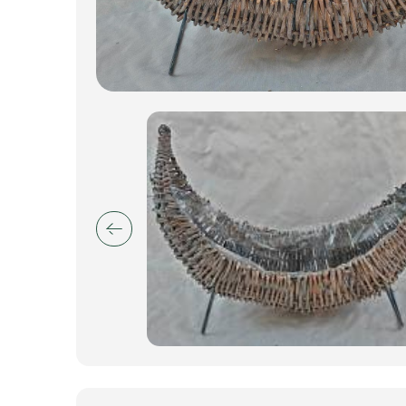
Искусственные цветы и растения
Декоративные вазы, кашпо
Фоамиран
Свечи
Игрушки мягкие
Изделия из металла
Сухоцветы