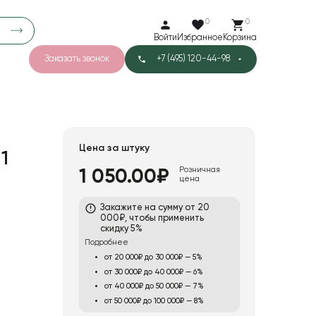
0
0
Войти
Избранное
Корзина
Заказать звонок
+7 (495) 120-44-98
арков
776
0
43
Тишью
Цена за штуку
1
Розничная
1 050.00₽
цена
1
Бархат
Закажите на сумму от 20
000₽, чтобы применить
скидку 5%
Подробнее
от 20 000₽ до 30 000₽ — 5%
от 30 000₽ до 40 000₽ — 6%
от 40 000₽ до 50 000₽ — 7%
от 50 000₽ до 100 000₽ — 8%