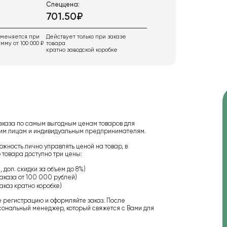
Спеццена:
701.50₽
именяется при
Действует только при заказе
мму от 100 000 ₽
товара
кратно заводской коробке
аказа по самым выгодным ценам товаров для
ским лицам и индивидуальным предпринимателям.
ожность лично управлять ценой на товар, в
 товара доступно три цены:
 доп. скидки за объем до 8%)
аказа от 100 000 рублей)
аказ кратно коробке)
е регистрацию и оформляйте заказ. После
сональный менеджер, который свяжется с Вами для