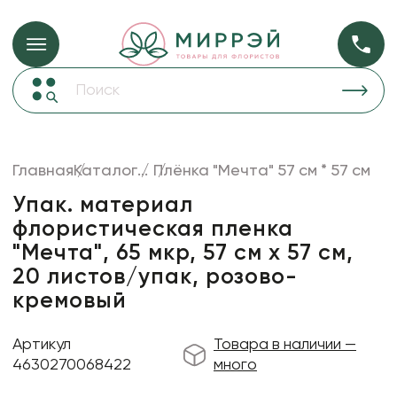
Упаковка для ц
Упаковка для цветов и подарков
Новогодние украшения
Бумага
48
Корзины и плетеные изделия
Главная
Каталог
...
Плёнка "Мечта" 57 см * 57 см
Коробки для цветов
Пленка
18
Упак. материал
Декор для дома
прозрачная
флористическая пленка
"Мечта", 65 мкр, 57 см х 57 см,
Лента
20 листов/упак, розово-
Товары для флористов
кремовый
Пакеты для цветов и подарков
Искусственные цветы и растения
Артикул
Товара в наличии —
4630270068422
много
Декоративные вазы, кашпо