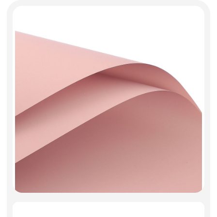
Фоамиран
Свечи
Игрушки мягкие
Изделия из металла
Сухоцветы