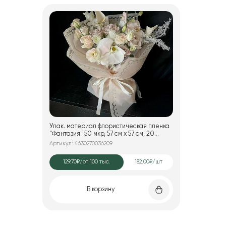
Упак. материал флористическая пленка
"Фантазия" 50 мкр, 57 см х 57 см, 20
листов/упак., пудровый
Артикул: 4630270036209
129.70₽
/от 100 тыс.
182.00₽/шт
В корзину