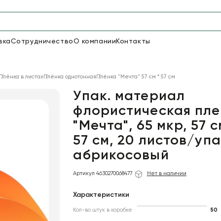
вка
Сотрудничество
О компании
Контакты
Упаковка для цветов и под
Плёнка в листах
Плёнка однотонная
Плёнка "Мечта" 57 см * 57 см
48
66
Бумага
Пленка для цветов
Упак. материал
флористическая пле
"Мечта", 65 мкр, 57 с
18
Пленка
7
Сетка
прозрачная
57 см, 20 листов/упа
абрикосовый
Артикул 4630270068477
Нет в наличии
Характеристики
Кол-во штук в коробке
50