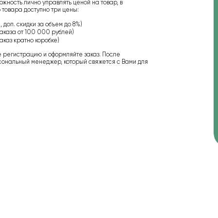
ожность лично управлять ценой на товар, в
 товара доступно три цены:
 доп. скидки за объем до 8%)
аказа от 100 000 рублей)
аказ кратно коробке)
е регистрацию и оформляйте заказ. После
сональный менеджер, который свяжется с Вами для