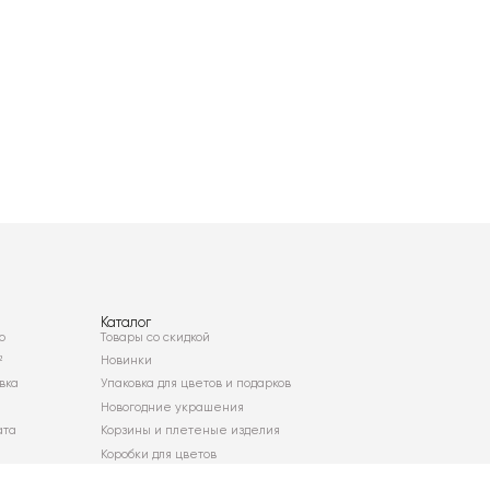
Каталог
о
Товары со скидкой
²
Новинки
вка
Упаковка для цветов и подарков
Новогодние украшения
ата
Корзины и плетеные изделия
Коробки для цветов
Декор для дома