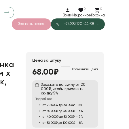
0
0
Войти
Избранное
Корзина
Заказать звонок
+7 (495) 120-44-98
арков
781
5
42
Тишью
Цена за штуку
нка
Розничная цена
68.00₽
м х
1
Бархат
к,
Закажите на сумму от 20
000₽, чтобы применить
скидку 5%
Подробнее
от 20 000₽ до 30 000₽ — 5%
от 30 000₽ до 40 000₽ — 6%
от 40 000₽ до 50 000₽ — 7%
от 50 000₽ до 100 000₽ — 8%