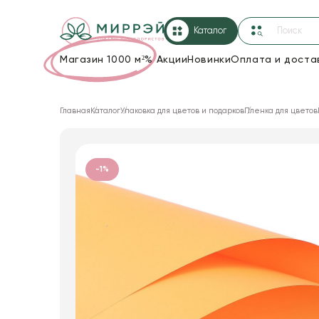
Каталог
Магазин 1000 м²
%
Акции
Новинки
Оплата и доста
Упаковка для цветов и подарков
Главная
Каталог
Упаковка для цветов и подарков
Пленка для цветов
Новогодние украшения
Корзины и плетеные изделия
-1%
Коробки для цветов
Декор для дома
Сухоцветы
Лента
Товары для флористов