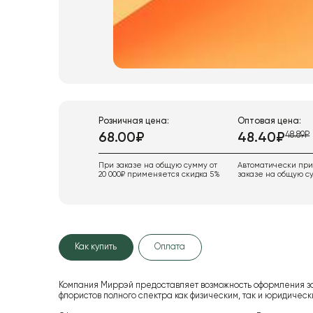
Розничная цена:
Оптовая цена:
48.89₽
68.00₽
48.40₽
При заказе на общую сумму от
Автоматически пр
20 000₽ применяется скидка 5%
заказе на общую су
Как купить
Оплата
Компания Миррэй предоставляет возможность оформления з
флористов полного спектра как физическим, так и юридиче