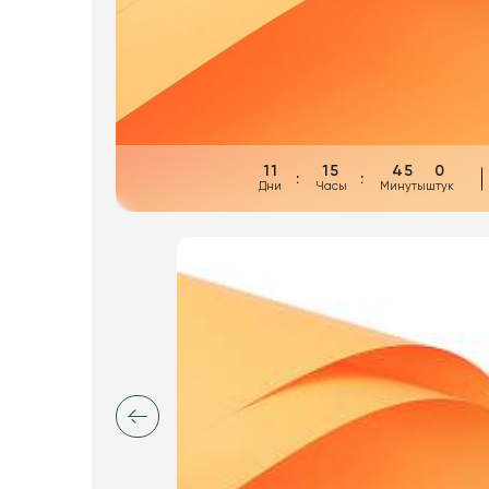
Пакеты для цветов и подарков
Изделия из металла
Искусственные цветы и растения
Декоративные вазы, кашпо
11
15
45
0
Дни
Часы
Минуты
штук
Фоамиран
Свечи
Игрушки мягкие