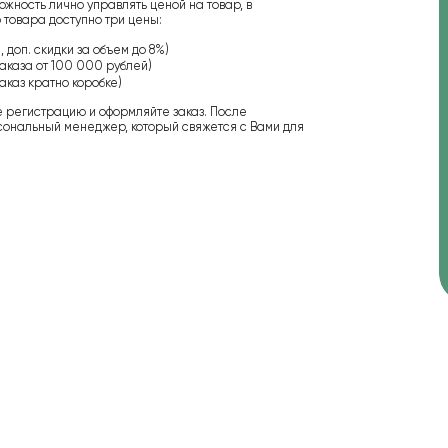
ожность лично управлять ценой на товар, в
 товара доступно три цены:
 доп. скидки за объем до 8%)
аказа от 100 000 рублей)
аказ кратно коробке)
е регистрацию и оформляйте заказ. После
сональный менеджер, который свяжется с Вами для