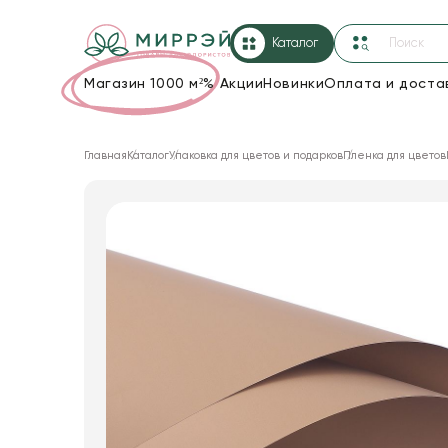
Каталог
Магазин 1000 м²
%
Акции
Новинки
Оплата и доста
Упаковка для цветов и подарков
Главная
Каталог
Упаковка для цветов и подарков
Пленка для цветов
Новогодние украшения
Корзины и плетеные изделия
Коробки для цветов
Декор для дома
Лента
Товары для флористов
Пакеты для цветов и подарков