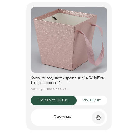
Коробка под цветы трапеция 14,5x11х15см,
1 шт., св.розовый
Артикул: 4630270021601
153.70₽
/от 100 тыс.
215.00₽/шт
В корзину