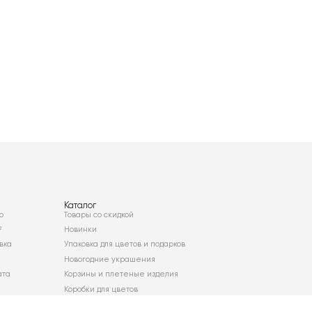
Каталог
о
Товары со скидкой
²
Новинки
вка
Упаковка для цветов и подарков
Новогодние украшения
ата
Корзины и плетеные изделия
Коробки для цветов
Декор для дома