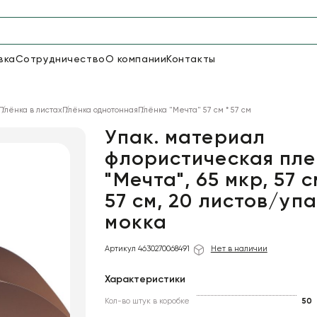
вка
Сотрудничество
О компании
Контакты
Упаковка для цветов и под
Плёнка в листах
Плёнка однотонная
Плёнка "Мечта" 57 см * 57 см
48
66
Бумага
Пленка для цветов
Упак. материал
флористическая пле
"Мечта", 65 мкр, 57 с
18
Пленка
6
Сетка
прозрачная
57 см, 20 листов/упа
мокка
Артикул 4630270068491
Нет в наличии
Характеристики
Кол-во штук в коробке
50