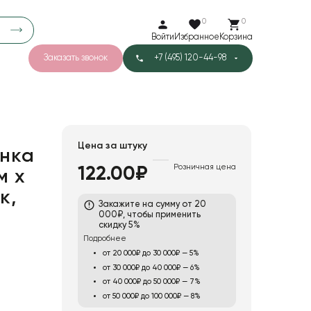
0
0
Войти
Избранное
Корзина
Заказать звонок
+7 (495) 120-44-98
арков
776
0
43
Тишью
Цена за штуку
нка
Розничная цена
122.00₽
м х
1
Бархат
к,
Закажите на сумму от 20
000₽, чтобы применить
скидку 5%
Подробнее
от 20 000₽ до 30 000₽ — 5%
от 30 000₽ до 40 000₽ — 6%
от 40 000₽ до 50 000₽ — 7%
от 50 000₽ до 100 000₽ — 8%