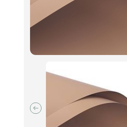
Искусственные цветы и растения
Декоративные вазы, кашпо
Фоамиран
Свечи
Игрушки мягкие
Изделия из металла
Сухоцветы