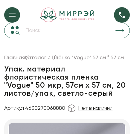
Упаковка для ц
Упаковка для цветов и подарков
Новогодние украшения
Бумага
48
Корзины и плетеные изделия
Главная
Каталог
...
Плёнка "Vogue" 57 см * 57 см
Коробки для цветов
Пленка
18
Упак. материал
Декор для дома
прозрачная
флористическая пленка
"Vogue" 50 мкр, 57см х 57 см, 20
Лента
листов/упак, светло-серый
Товары для флористов
Пакеты для цветов и подарков
Артикул 4630270068880
Нет в наличии
Искусственные цветы и растения
Декоративные вазы, кашпо