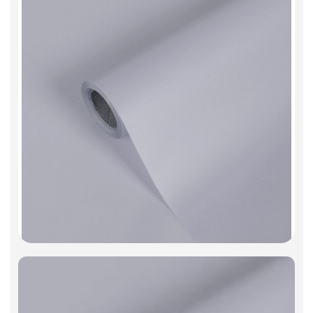
Фоамиран
Свечи
Игрушки мягкие
Изделия из металла
Сухоцветы