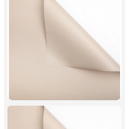
Фоамиран
Свечи
Игрушки мягкие
Изделия из металла
Сухоцветы