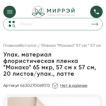
Упаковка для ц
Упаковка для цветов и подарков
Новогодние украшения
Бумага
46
Корзины и плетеные изделия
Главная
Каталог
...
Плёнка "Монако" 57 см * 57 см
Коробки для цветов
Пленка
18
Упак. материал
Декор для дома
прозрачная
флористическая пленка
"Монако" 65 мкр, 57 см х 57 cм,
Лента
20 листов/упак., латте
Товары для флористов
Пакеты для цветов и подарков
Артикул 4630270069313
Нет в наличии
Искусственные цветы и растения
Декоративные вазы, кашпо