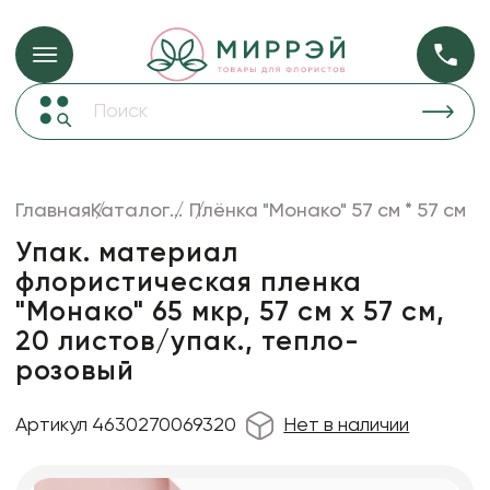
Упаковка для ц
Упаковка для цветов и подарков
Новогодние украшения
Бумага
50
Корзины и плетеные изделия
Главная
Каталог
...
Плёнка "Монако" 57 см * 57 см
Коробки для цветов
Пленка
20
Упак. материал
Декор для дома
прозрачная
флористическая пленка
"Монако" 65 мкр, 57 см х 57 cм,
Сухоцветы
20 листов/упак., тепло-
Лента
розовый
Товары для флористов
Пакеты для цветов и подарков
Артикул 4630270069320
Нет в наличии
Изделия из металла