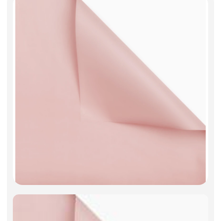
Искусственные цветы и растения
Декоративные вазы, кашпо
Фоамиран
Свечи
Игрушки мягкие