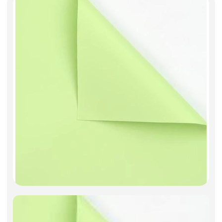
Фоамиран
Свечи
Игрушки мягкие
Изделия из металла
Сухоцветы