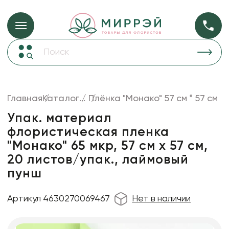
Упаковка для ц
Упаковка для цветов и подарков
Новогодние украшения
Бумага
48
Корзины и плетеные изделия
Главная
Каталог
...
Плёнка "Монако" 57 см * 57 см
Коробки для цветов
Пленка
18
Упак. материал
Декор для дома
прозрачная
флористическая пленка
"Монако" 65 мкр, 57 см х 57 cм,
Лента
20 листов/упак., лаймовый
Товары для флористов
пунш
Пакеты для цветов и подарков
Искусственные цветы и растения
Артикул 4630270069467
Нет в наличии
Декоративные вазы, кашпо