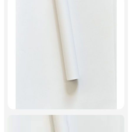
Искусственные цветы и растения
Декоративные вазы, кашпо
Фоамиран
Свечи
Игрушки мягкие