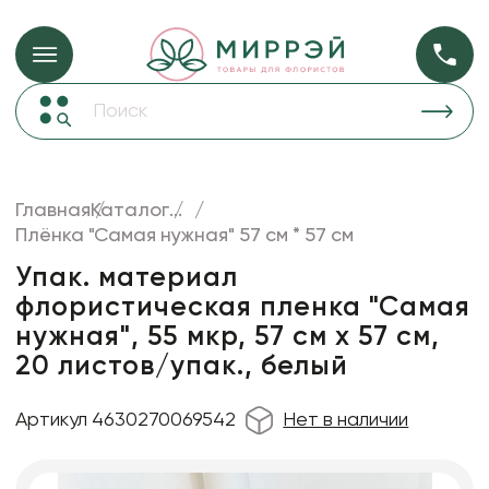
Упаковка для ц
Упаковка для цветов и подарков
Новогодние украшения
Бумага
48
Корзины и плетеные изделия
Главная
Каталог
...
Коробки для цветов
Плёнка "Самая нужная" 57 см * 57 см
Пленка
18
Декор для дома
прозрачная
Упак. материал
флористическая пленка "Самая
Сухоцветы
нужная", 55 мкр, 57 см х 57 см,
Лента
20 листов/упак., белый
Товары для флористов
Артикул 4630270069542
Нет в наличии
Пакеты для цветов и подарков
Изделия из металла