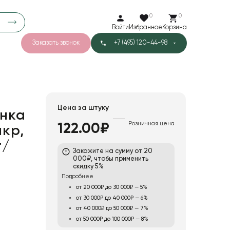
0
0
Войти
Избранное
Корзина
Заказать звонок
+7 (495) 120-44-98
арков
776
0
43
Тишью
Цена за штуку
нка
Розничная цена
122.00₽
мкр,
1
Бархат
т/
Закажите на сумму от 20
000₽, чтобы применить
скидку 5%
Подробнее
от 20 000₽ до 30 000₽ — 5%
от 30 000₽ до 40 000₽ — 6%
от 40 000₽ до 50 000₽ — 7%
от 50 000₽ до 100 000₽ — 8%