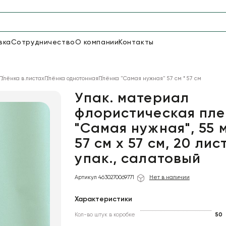
вка
Сотрудничество
О компании
Контакты
Упаковка для цветов и под
Плёнка в листах
Плёнка однотонная
Плёнка "Самая нужная" 57 см * 57 см
48
66
Бумага
Пленка для цветов
Упак. материал
флористическая пле
"Самая нужная", 55 
18
Пленка
6
Сетка
прозрачная
57 см х 57 см, 20 лис
упак., салатовый
Артикул 4630270069771
Нет в наличии
Характеристики
Кол-во штук в коробке
50