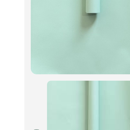
Искусственные цветы и растения
Декоративные вазы, кашпо
Фоамиран
Свечи
Игрушки мягкие
Изделия из металла
Сухоцветы