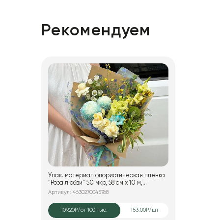
Рекомендуем
Упак. материал флористическая пленка
"Роза любви" 50 мкр, 58 см х 10 м,
оранжевый с синим
Артикул: 4630270045768
109.20₽
/от 100 тыс.
153.00₽/шт