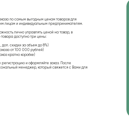
аказа по самым выгодным ценам товаров для
ским лицам и индивидуальным предпринимателям.
ожность лично управлять ценой на товар, в
 товара доступно три цены:
 доп. скидки за объем до 8%)
аказа от 100 000 рублей)
аказ кратно коробке)
е регистрацию и оформляйте заказ. После
сональный менеджер, который свяжется с Вами для