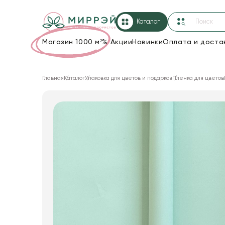
Каталог
Магазин 1000 м²
%
Акции
Новинки
Оплата и доста
Упаковка для цветов и подарков
Главная
Каталог
Упаковка для цветов и подарков
Пленка для цветов
Новогодние украшения
Корзины и плетеные изделия
Коробки для цветов
Декор для дома
Лента
Товары для флористов
Пакеты для цветов и подарков