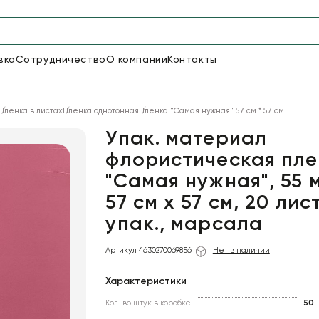
вка
Сотрудничество
О компании
Контакты
Упаковка для цветов и под
Плёнка в листах
Плёнка однотонная
Плёнка "Самая нужная" 57 см * 57 см
48
66
Бумага
Пленка для цветов
Упак. материал
флористическая пле
"Самая нужная", 55 
18
Пленка
6
Сетка
прозрачная
57 см х 57 см, 20 лис
упак., марсала
Артикул 4630270069856
Нет в наличии
Характеристики
Кол-во штук в коробке
50