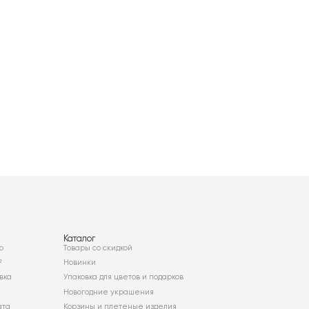
Каталог
о
Товары со скидкой
²
Новинки
вка
Упаковка для цветов и подарков
Новогодние украшения
ата
Корзины и плетеные изделия