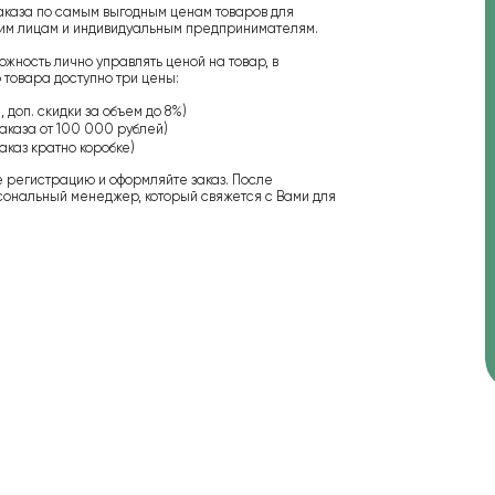
аказа по самым выгодным ценам товаров для
ским лицам и индивидуальным предпринимателям.
ожность лично управлять ценой на товар, в
 товара доступно три цены:
 доп. скидки за объем до 8%)
аказа от 100 000 рублей)
аказ кратно коробке)
е регистрацию и оформляйте заказ. После
сональный менеджер, который свяжется с Вами для