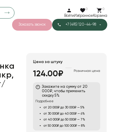
0
0
Войти
Избранное
Корзина
Заказать звонок
+7 (495) 120-44-98
арков
776
0
43
Тишью
Цена за штуку
нка
Розничная цена
124.00₽
мкр,
1
Бархат
т/
Закажите на сумму от 20
000₽, чтобы применить
скидку 5%
Подробнее
от 20 000₽ до 30 000₽ — 5%
от 30 000₽ до 40 000₽ — 6%
от 40 000₽ до 50 000₽ — 7%
от 50 000₽ до 100 000₽ — 8%