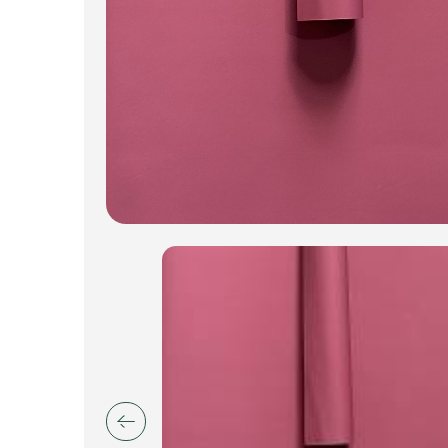
Искусственные цветы и растения
Декоративные вазы, кашпо
Фоамиран
Свечи
Игрушки мягкие
Изделия из металла
Сухоцветы