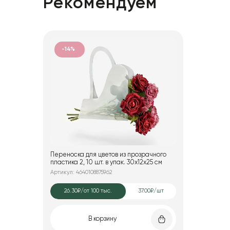
Рекомендуем
-14%
Переноска для цветов из прозрачного
пластика 2, 10 шт. в упак. 30x12x25 см
Артикул: 4640108875962
26.30₽
/от 100 тыс.
37.00₽/шт
В корзину