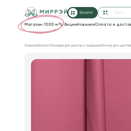
Каталог
Магазин 1000 м²
%
Акции
Новинки
Оплата и доста
Упаковка для цветов и подарков
Главная
Каталог
Упаковка для цветов и подарков
Пленка для цветов
Новогодние украшения
Корзины и плетеные изделия
Коробки для цветов
Декор для дома
Лента
Товары для флористов
Пакеты для цветов и подарков