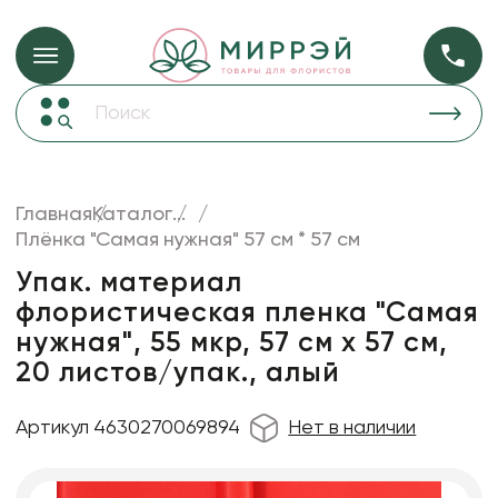
Упаковка для ц
Упаковка для цветов и подарков
Новогодние украшения
Бумага
48
Корзины и плетеные изделия
Главная
Каталог
...
Коробки для цветов
Плёнка "Самая нужная" 57 см * 57 см
Пленка
18
Декор для дома
прозрачная
Упак. материал
флористическая пленка "Самая
Лента
нужная", 55 мкр, 57 см х 57 см,
Товары для флористов
20 листов/упак., алый
Пакеты для цветов и подарков
Артикул 4630270069894
Нет в наличии
Искусственные цветы и растения
Декоративные вазы, кашпо