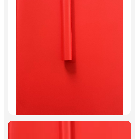
Фоамиран
Свечи
Игрушки мягкие
Изделия из металла
Сухоцветы