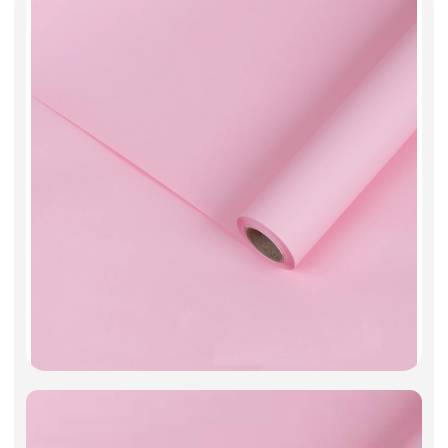
Искусственные цветы и растения
Декоративные вазы, кашпо
Фоамиран
Свечи
Игрушки мягкие