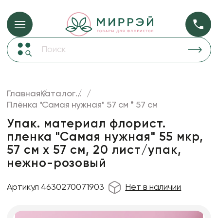
Упаковка для ц
Упаковка для цветов и подарков
Новогодние украшения
Бумага
48
Корзины и плетеные изделия
Главная
Каталог
...
Коробки для цветов
Плёнка "Самая нужная" 57 см * 57 см
Пленка
18
Декор для дома
прозрачная
Упак. материал флорист.
пленка "Самая нужная" 55 мкр,
Сухоцветы
57 см х 57 см, 20 лист/упак,
Лента
нежно-розовый
Товары для флористов
Артикул 4630270071903
Нет в наличии
Пакеты для цветов и подарков
Изделия из металла