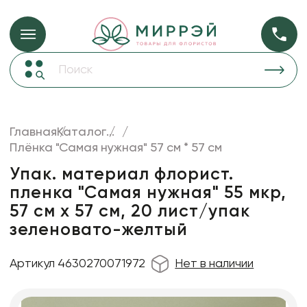
Упаковка для ц
Упаковка для цветов и подарков
Новогодние украшения
Бумага
48
Корзины и плетеные изделия
Главная
Каталог
...
Коробки для цветов
Плёнка "Самая нужная" 57 см * 57 см
Пленка
18
Декор для дома
прозрачная
Упак. материал флорист.
пленка "Самая нужная" 55 мкр,
Лента
57 см х 57 см, 20 лист/упак
Товары для флористов
зеленовато-желтый
Пакеты для цветов и подарков
Артикул 4630270071972
Нет в наличии
Искусственные цветы и растения
Декоративные вазы, кашпо