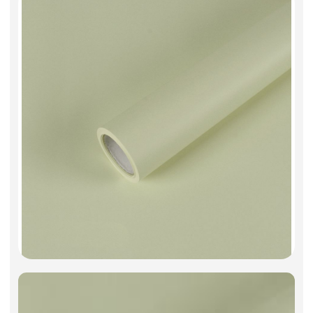
Фоамиран
Свечи
Игрушки мягкие
Изделия из металла
Сухоцветы