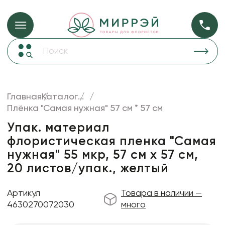
Упаковка для ц
Упаковка для цветов и подарков
Новогодние украшения
Бумага
47
Корзины и плетеные изделия
Главная
Каталог
...
Коробки для цветов
Плёнка "Самая нужная" 57 см * 57 см
Пленка
18
Декор для дома
прозрачная
Упак. материал
флористическая пленка "Самая
Лента
нужная" 55 мкр, 57 см х 57 см,
Товары для флористов
20 листов/упак., желтый
Пакеты для цветов и подарков
Артикул
Товара в наличии —
Изделия из металла
4630270072030
много
Искусственные цветы и растения