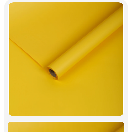
Декоративные вазы, кашпо
Фоамиран
Свечи
Игрушки мягкие
Изделия из металла
Сухоцветы