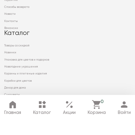
Гарантии
Способы возврата
Новости
Контакты
Вакансии
Каталог
Товары со скидкой
Новинки
Упаковка для цветов и подарков
Новогодние украшения
Корзины и плетеные изделия
Коробки для цветов
Декор для дома
Сухоцветы
0
Главная
Каталог
Акции
Корзина
Войти
© 2026 ООО «МИРРЭЙ»
Политика в отношении обработки
персональных данных
Карта сайта