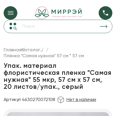
Упаковка для ц
Упаковка для цветов и подарков
Новогодние украшения
Бумага
48
Корзины и плетеные изделия
Главная
Каталог
...
Коробки для цветов
Плёнка "Самая нужная" 57 см * 57 см
Пленка
18
Декор для дома
прозрачная
Упак. материал
флористическая пленка "Самая
Лента
нужная" 55 мкр, 57 см х 57 см,
Товары для флористов
20 листов/упак., серый
Пакеты для цветов и подарков
Артикул 4630270072108
Нет в наличии
Искусственные цветы и растения
Декоративные вазы, кашпо