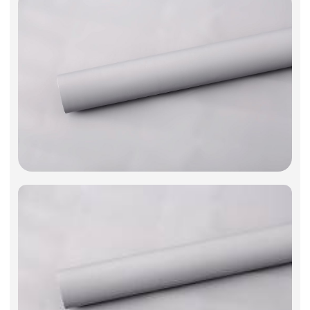
Фоамиран
Свечи
Игрушки мягкие
Изделия из металла
Сухоцветы