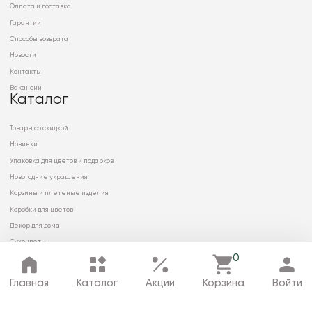
Оплата и доставка
Гарантии
Способы возврата
Новости
Контакты
Вакансии
Каталог
Товары со скидкой
Новинки
Упаковка для цветов и подарков
Новогодние украшения
Корзины и плетеные изделия
Коробки для цветов
Декор для дома
Сухоцветы
0
Главная
Каталог
Акции
Корзина
Войти
© 2026 ООО «МИРРЭЙ»
Политика в отношении обработки