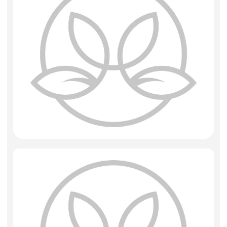
Фоамиран
Свечи
Игрушки мягкие
Изделия из металла
Сухоцветы