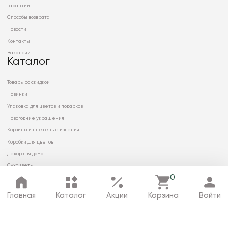
Гарантии
Способы возврата
Новости
Контакты
Вакансии
Каталог
Товары со скидкой
Новинки
Упаковка для цветов и подарков
Новогодние украшения
Корзины и плетеные изделия
Коробки для цветов
Декор для дома
Сухоцветы
0
Главная
Каталог
Акции
Корзина
Войти
© 2026 ООО «МИРРЭЙ»
Политика в отношении обработки
персональных данных