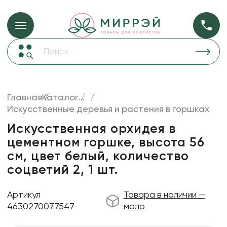
Упаковка для ц
Упаковка для цветов и подарков
Новогодние украшения
Бумага
47
Корзины и плетеные изделия
Главная
Каталог
...
Коробки для цветов
Искусственные деревья и растения в горшках
Пленка
18
Декор для дома
прозрачная
Искусственная орхидея в
цементном горшке, высота 56
Лента
см, цвет белый, количество
Товары для флористов
соцветий 2, 1 шт.
Пакеты для цветов и подарков
Артикул
Товара в наличии —
Изделия из металла
4630270077547
мало
Искусственные цветы и растения