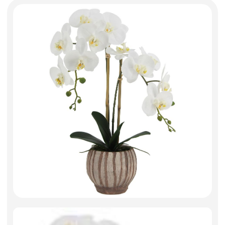
Декоративные вазы, кашпо
Фоамиран
Свечи
Игрушки мягкие
Изделия из металла
Сухоцветы