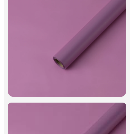
Фоамиран
Свечи
Игрушки мягкие
Изделия из металла
Сухоцветы