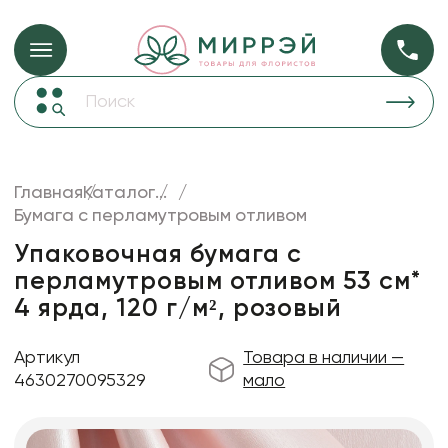
Упаковка для ц
Упаковка для цветов и подарков
Новогодние украшения
Бумага
48
Корзины и плетеные изделия
Главная
Каталог
...
Коробки для цветов
Бумага с перламутровым отливом
Пленка
18
Декор для дома
прозрачная
Упаковочная бумага с
перламутровым отливом 53 см*
Лента
4 ярда, 120 г/м², розовый
Товары для флористов
Пакеты для цветов и подарков
Артикул
Товара в наличии —
4630270095329
мало
Искусственные цветы и растения
Декоративные вазы, кашпо