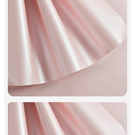
Фоамиран
Свечи
Игрушки мягкие
Изделия из металла
Сухоцветы