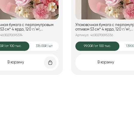
чная бумага с перламутровым
Упаковочная бумага с перламут
53 см* 4 ярда, 120 г/м²,
отливом 53 см* 4 ярда, 120 г/м²,
яный
сиреневый
 4630270095374
Артикул: 4630270095336
80₽
/от 100 тыс.
376.00₽/шт
99.00₽
/от 100 тыс.
139.0
В корзину
В корзину