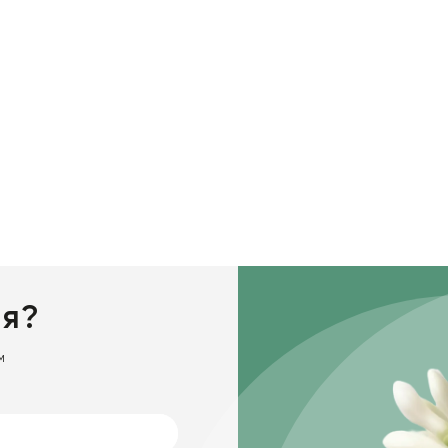
ия?
м