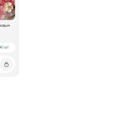
ровым
0₽/шт