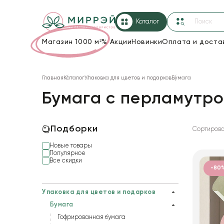
Каталог
Магазин 1000 м²
%
Акции
Новинки
Оплата и доста
Упаковка для цветов и подарков
Главная
Каталог
Упаковка для цветов и подарков
Бумага
Новогодние украшения
Бумага с перламутр
Корзины и плетеные изделия
Коробки для цветов
Подборки
Сортирова
Новые товары
Декор для дома
Популярное
Все скидки
Лента
-80
Товары для флористов
Упаковка для цветов и подарков
Бумага
Пакеты для цветов и подарков
Гофрированная бумага