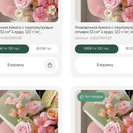
чная бумага с перламутровым
Упаковочная бумага с перламут
53 см* 4 ярда, 120 г/м²,
отливом 53 см* 4 ярда, 120 г/м², 
вый
 4630270095381
Артикул: 4630270095367
0₽
/от 100 тыс.
28.00₽/шт
19.80₽
/от 100 тыс.
28.0
В корзину
В корзину
Хит продаж