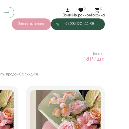
0
0
Войти
Избранное
Корзина
Заказать звонок
+7 (495) 120-44-98
арков
776
0
43
Тишью
Цена от
18₽/шт
иты продаж
Со скидкой
1
Бархат