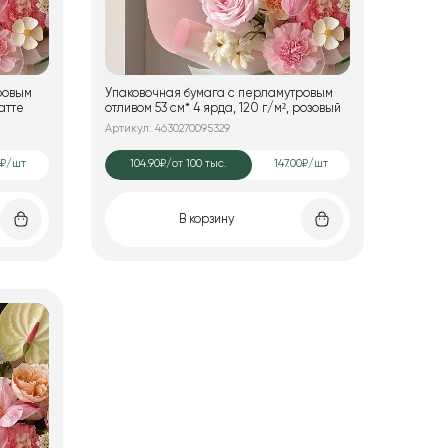
ровым
Упаковочная бумага с перламутровым
латте
отливом 53 см* 4 ярда, 120 г/м², розовый
Артикул: 4630270095329
0₽/шт
104.90₽
/от 100 тыс.
147.00₽/шт
В корзину