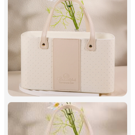
Фоамиран
Свечи
Игрушки мягкие
Изделия из металла
Сухоцветы