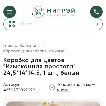
Упаковка для ц
Упаковка для цветов и подарков
Новогодние украшения
Бумага
48
Корзины и плетеные изделия
Главная
Каталог
...
Коробки для цветов
Коробки для цветов (штучные)
Пленка
18
Декор для дома
прозрачная
Коробка для цветов
"Изысканная простота"
Лента
24,5*14*14,5, 1 шт., белый
Товары для флористов
Пакеты для цветов и подарков
Артикул
Товара в наличии —
4630270099099
много
Искусственные цветы и растения
Декоративные вазы, кашпо