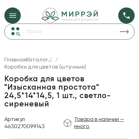
Упаковка для ц
Упаковка для цветов и подарков
Новогодние украшения
Бумага
48
Корзины и плетеные изделия
Главная
Каталог
...
Коробки для цветов
Коробки для цветов (штучные)
Пленка
18
Декор для дома
прозрачная
Коробка для цветов
"Изысканная простота"
Лента
24,5*14*14,5, 1 шт., светло-
Товары для флористов
сиреневый
Пакеты для цветов и подарков
Артикул
Товара в наличии —
Искусственные цветы и растения
4630270099143
много
Декоративные вазы, кашпо