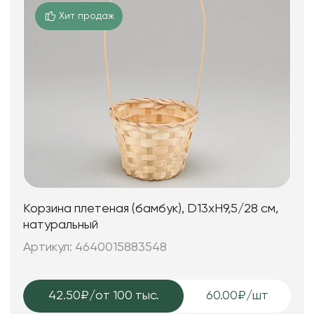
Хит продаж
Корзина плетеная (бамбук), D13xH9,5/28 см,
натуральный
Артикул: 4640015883548
42.50₽
/от 100 тыс.
60.00₽/шт