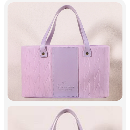
Фоамиран
Свечи
Игрушки мягкие
Изделия из металла
Сухоцветы