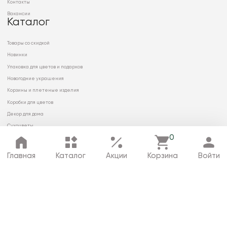
Контакты
Вакансии
Каталог
Товары со скидкой
Новинки
Упаковка для цветов и подарков
Новогодние украшения
Корзины и плетеные изделия
Коробки для цветов
Декор для дома
Сухоцветы
0
Главная
Каталог
Акции
Корзина
Войти
© 2026 ООО «МИРРЭЙ»
Политика в отношении обработки
персональных данных
Карта сайта