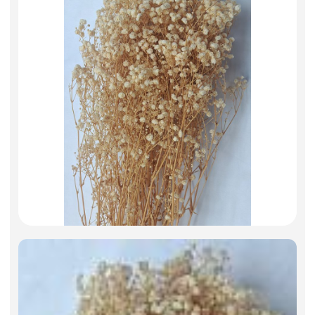
Искусственные цветы и растения
Декоративные вазы, кашпо
Фоамиран
Свечи
Игрушки мягкие