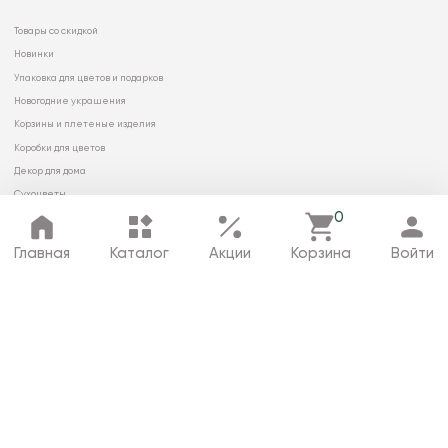
Товары со скидкой
Новинки
Упаковка для цветов и подарков
Новогодние украшения
Корзины и плетеные изделия
Коробки для цветов
Декор для дома
Сухоцветы
0
Главная
Каталог
Акции
Корзина
Войти
© 2026 ООО «МИРРЭЙ»
Политика в отношении обработки
персональных данных
Карта сайта