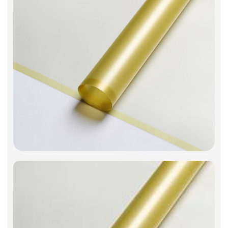
Фоамиран
Игрушки мягкие
Изделия из металла
Свечи
Сухоцветы