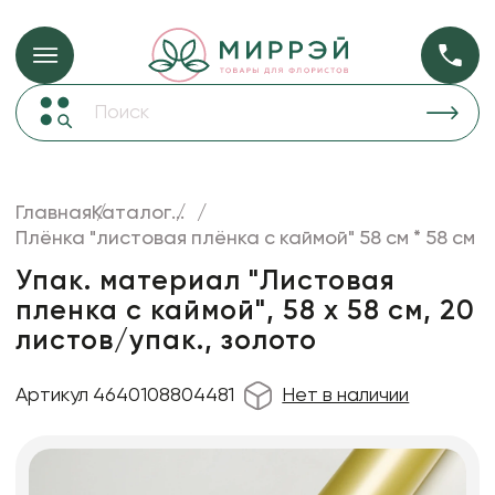
Упаковка для ц
Упаковка для цветов и подарков
Новогодние украшения
Бумага
46
Корзины и плетеные изделия
Главная
Каталог
...
Коробки для цветов
Плёнка "листовая плёнка с каймой" 58 см * 58 см
Пленка
18
Декор для дома
прозрачная
Упак. материал "Листовая
пленка с каймой", 58 х 58 см, 20
Лента
листов/упак., золото
Товары для флористов
Пакеты для цветов и подарков
Артикул 4640108804481
Нет в наличии
Искусственные цветы и растения
Декоративные вазы, кашпо