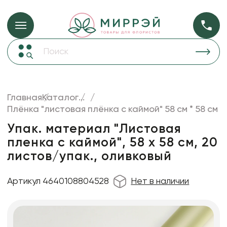
Упаковка для ц
Упаковка для цветов и подарков
Новогодние украшения
Бумага
48
Корзины и плетеные изделия
Главная
Каталог
...
Коробки для цветов
Плёнка "листовая плёнка с каймой" 58 см * 58 см
Пленка
18
Декор для дома
прозрачная
Упак. материал "Листовая
пленка с каймой", 58 х 58 см, 20
Лента
листов/упак., оливковый
Товары для флористов
Пакеты для цветов и подарков
Артикул 4640108804528
Нет в наличии
Искусственные цветы и растения
Декоративные вазы, кашпо