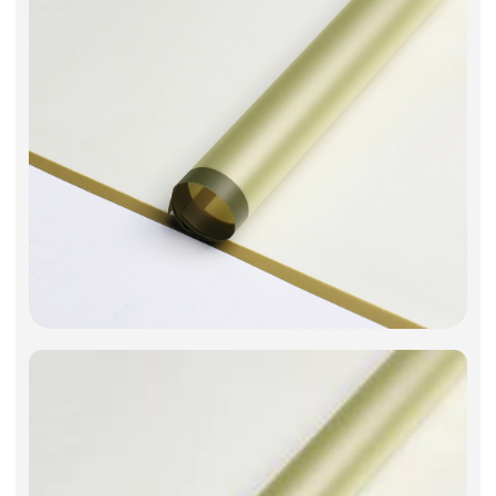
Фоамиран
Свечи
Игрушки мягкие
Изделия из металла
Сухоцветы