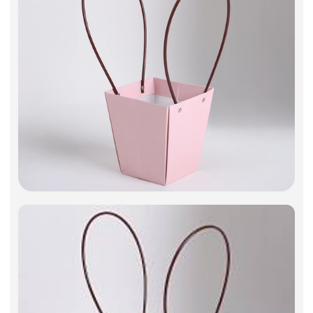
Фоамиран
Свечи
Игрушки мягкие
Изделия из металла
Сухоцветы