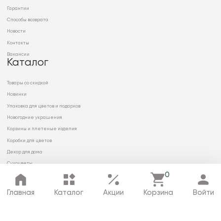
Гарантии
Способы возврата
Новости
Контакты
Вакансии
Каталог
Товары со скидкой
Новинки
Упаковка для цветов и подарков
Новогодние украшения
Корзины и плетеные изделия
Коробки для цветов
Декор для дома
Сухоцветы
0
Главная
Каталог
Акции
Корзина
Войти
© 2026 ООО «МИРРЭЙ»
Политика в отношении обработки
персональных данных