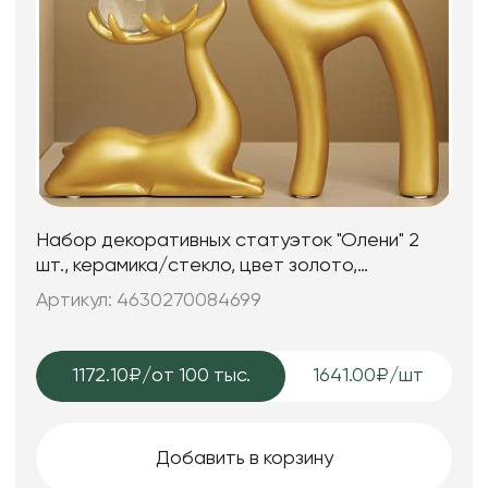
Набор декоративных статуэток "Олени" 2
шт., керамика/стекло, цвет золото,
12,5*5,5*24; 15,5*5,5*16,5 см.
Артикул: 4630270084699
1172.10₽
/от 100 тыс.
1641.00₽/шт
Добавить в корзину