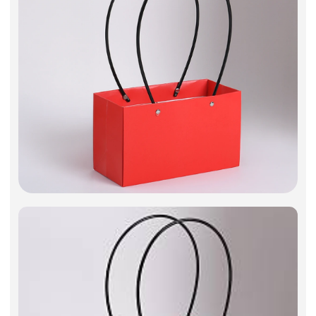
Искусственные цветы и растения
Декоративные вазы, кашпо
Фоамиран
Свечи
Игрушки мягкие