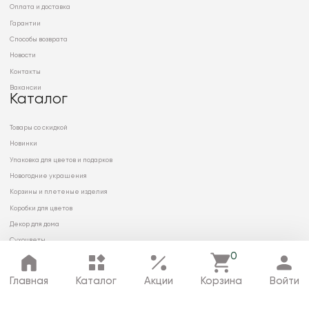
Оплата и доставка
Гарантии
Способы возврата
Новости
Контакты
Вакансии
Каталог
Товары со скидкой
Новинки
Упаковка для цветов и подарков
Новогодние украшения
Корзины и плетеные изделия
Коробки для цветов
Декор для дома
Сухоцветы
0
Главная
Каталог
Акции
Корзина
Войти
© 2026 ООО «МИРРЭЙ»
Политика в отношении обработки