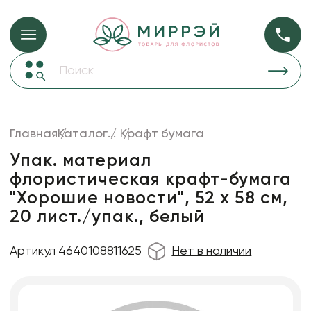
Упаковка для ц
Упаковка для цветов и подарков
Новогодние украшения
Бумага
48
Корзины и плетеные изделия
Главная
Каталог
...
Крафт бумага
Коробки для цветов
Пленка
18
Упак. материал
Декор для дома
прозрачная
флористическая крафт-бумага
"Хорошие новости", 52 х 58 см,
Сухоцветы
20 лист./упак., белый
Лента
Товары для флористов
Артикул 4640108811625
Нет в наличии
Пакеты для цветов и подарков
Изделия из металла