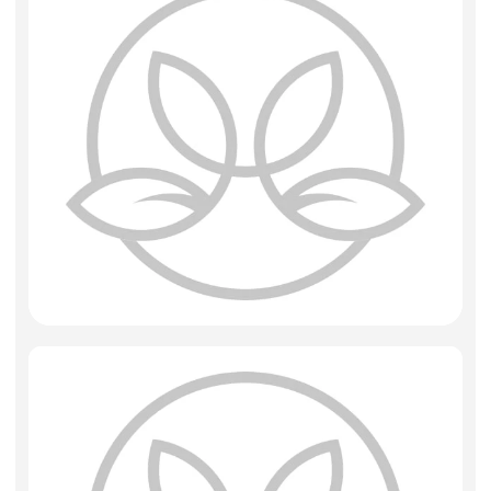
Искусственные цветы и растения
Декоративные вазы, кашпо
Фоамиран
Свечи
Игрушки мягкие