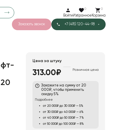
0
0
Войти
Избранное
Корзина
Заказать звонок
+7 (495) 120-44-98
арков
788
5
47
Тишью
Цена за штуку
фт-
Розничная цена
313.00₽
 20
Закажите на сумму от 20
й
000₽, чтобы применить
скидку 5%
Подробнее
от 20 000₽ до 30 000₽ — 5%
от 30 000₽ до 40 000₽ — 6%
от 40 000₽ до 50 000₽ — 7%
от 50 000₽ до 100 000₽ — 8%