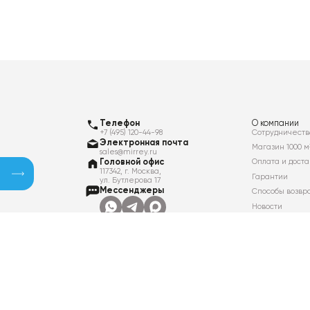
Телефон
О компании
+7 (495) 120-44-98
Сотрудничеств
Электронная почта
Магазин 1000 м
sales@mirrey.ru
Головной офис
Оплата и доста
117342, г. Москва,
Гарантии
ул. Бутлерова 17
Мессенджеры
Способы возвр
Новости
Контакты
Вакансии
Политика в отношении обработки
персональных данных