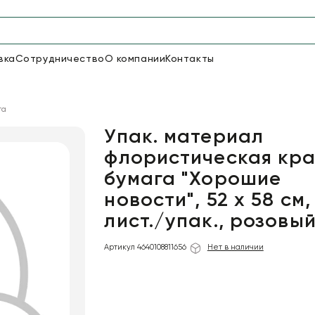
вка
Сотрудничество
О компании
Контакты
Упаковка для цветов и под
га
50
66
Бумага
Пленка для цветов
Упак. материал
флористическая кра
бумага "Хорошие
19
Пленка
7
Сетка
прозрачная
новости", 52 х 58 см,
лист./упак., розовы
Артикул 4640108811656
Нет в наличии