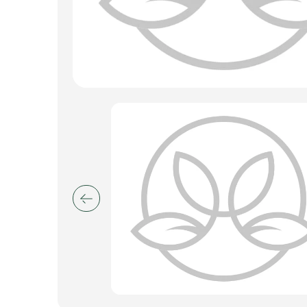
Пакеты для цветов и подарков
Изделия из металла
Искусственные цветы и растения
Декоративные вазы, кашпо
Фоамиран
Свечи
Игрушки мягкие