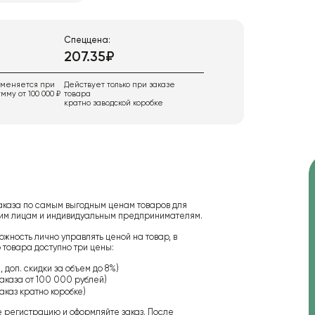
Спеццена:
207.35₽
именяется при
Действует только при заказе
мму от 100 000 ₽
товара
кратно заводской коробке
аказа по самым выгодным ценам товаров для
ским лицам и индивидуальным предпринимателям.
ожность лично управлять ценой на товар, в
 товара доступно три цены:
 доп. скидки за объем до 8%)
аказа от 100 000 рублей)
аказ кратно коробке)
е регистрацию и оформляйте заказ. После