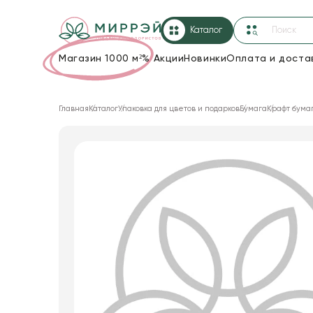
Каталог
Магазин 1000 м²
%
Акции
Новинки
Оплата и доста
Упаковка для цветов и подарков
Главная
Каталог
Упаковка для цветов и подарков
Бумага
Крафт бума
Новогодние украшения
Корзины и плетеные изделия
Коробки для цветов
Декор для дома
Сухоцветы
Лента
Товары для флористов