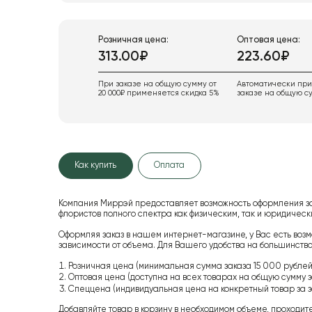
Розничная цена:
Оптовая цена:
313.00₽
223.60₽
При заказе на общую сумму от
Автоматически пр
20 000₽ применяется скидка 5%
заказе на общую су
Как купить
Оплата
Компания Миррэй предоставляет возможность оформления з
флористов полного спектра как физическим, так и юридиче
Оформляя заказ в нашем интернет-магазине, у Вас есть возм
зависимости от объема. Для Вашего удобства на большинство
Розничная цена (минимальная сумма заказа 15 000 рублей,
Оптовая цена (доступна на всех товарах на общую сумму з
Спеццена (индивидуальная цена на конкретный товар за з
Добавляйте товар в корзину в необходимом объеме, проходит