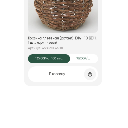
Корзина плетеная (ротанг): D14 H10 BD11,
1 шт., коричневый
Артикул: 4630270045881
135.00₽
/от 100 тыс.
189.00₽/шт
В корзину