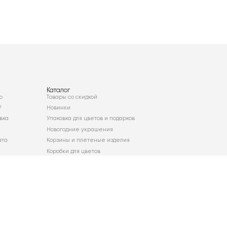
Каталог
о
Товары со скидкой
²
Новинки
вка
Упаковка для цветов и подарков
Новогодние украшения
ата
Корзины и плетеные изделия
Коробки для цветов
Декор для дома
Сухоцветы
Карта сайта