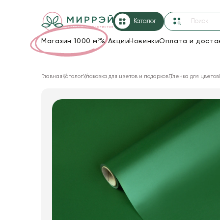
Каталог
Магазин 1000 м²
%
Акции
Новинки
Оплата и доста
Упаковка для цветов и подарков
Главная
Каталог
Упаковка для цветов и подарков
Пленка для цветов
Новогодние украшения
Корзины и плетеные изделия
Коробки для цветов
Декор для дома
Лента
Товары для флористов
Пакеты для цветов и подарков