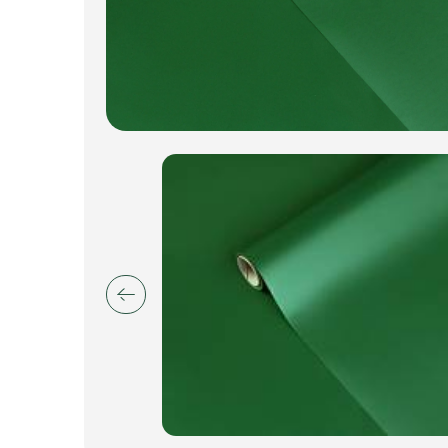
Искусственные цветы и растения
Декоративные вазы, кашпо
Фоамиран
Свечи
Игрушки мягкие
Изделия из металла
Сухоцветы