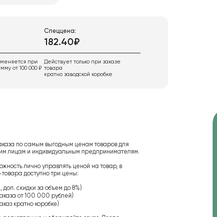
Спеццена:
182.40₽
именяется при
Действует только при заказе
мму от 100 000 ₽
товара
кратно заводской коробке
аказа по самым выгодным ценам товаров для
ским лицам и индивидуальным предпринимателям.
ожность лично управлять ценой на товар, в
 товара доступно три цены:
 доп. скидки за объем до 8%)
аказа от 100 000 рублей)
аказ кратно коробке)