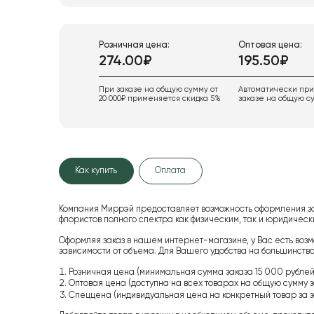
Розничная цена:
Оптовая цена:
274.00₽
195.50₽
При заказе на общую сумму от
Автоматически пр
20 000₽ применяется скидка 5%
заказе на общую су
Как купить
Оплата
Компания Миррэй предоставляет возможность оформления з
флористов полного спектра как физическим, так и юридиче
Оформляя заказ в нашем интернет-магазине, у Вас есть возм
зависимости от объема. Для Вашего удобства на большинство
Розничная цена (минимальная сумма заказа 15 000 рублей,
Оптовая цена (доступна на всех товарах на общую сумму з
Спеццена (индивидуальная цена на конкретный товар за з