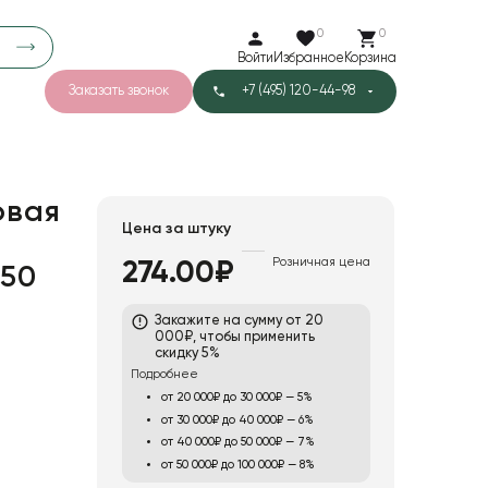
0
0
Войти
Избранное
Корзина
Заказать звонок
+7 (495) 120-44-98
арков
776
0
43
Тишью
овая
Цена за штуку
Розничная цена
274.00₽
 50
1
Бархат
Закажите на сумму от 20
000₽, чтобы применить
скидку 5%
Подробнее
от 20 000₽ до 30 000₽ — 5%
от 30 000₽ до 40 000₽ — 6%
от 40 000₽ до 50 000₽ — 7%
от 50 000₽ до 100 000₽ — 8%