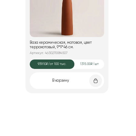
Ваза керамическая, матовая, цвет
терракотовый, 9*9*46 см.
Артикул: 4630270084507
939.10₽
/от 100 тыс.
1315.00₽/шт
В корзину