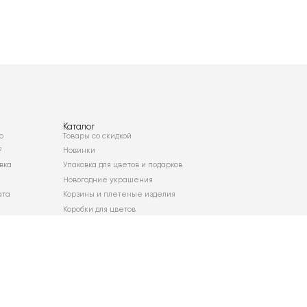
Каталог
о
Товары со скидкой
²
Новинки
вка
Упаковка для цветов и подарков
Новогодние украшения
ата
Корзины и плетеные изделия
Коробки для цветов
Декор для дома
Сухоцветы
Карта сайта