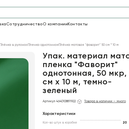
вка
Сотрудничество
О компании
Контакты
Упаковка для цветов и под
Плёнка в рулонах
Пленка однотонная
Плёнка матовая "фаворит" 50 см * 10 м
48
66
Бумага
Пленка для цветов
Упак. материал мат
пленка "Фаворит"
однотонная, 50 мкр,
18
Пленка
6
Сетка
прозрачная
см х 10 м, темно-
зеленый
Артикул 4640108811922
Товара в наличии — много
Характеристики
Кол-во штук в коробке
20