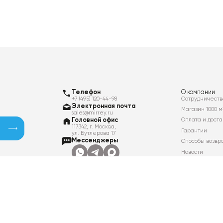
Телефон
О компании
+7 (495) 120-44-98
Сотрудничеств
Электронная почта
Магазин 1000 м
sales@mirrey.ru
Головной офис
Оплата и доста
117342, г. Москва,
Гарантии
ул. Бутлерова 17
Мессенджеры
Способы возвр
Новости
Контакты
Вакансии
Политика в отношении обработки
персональных данных