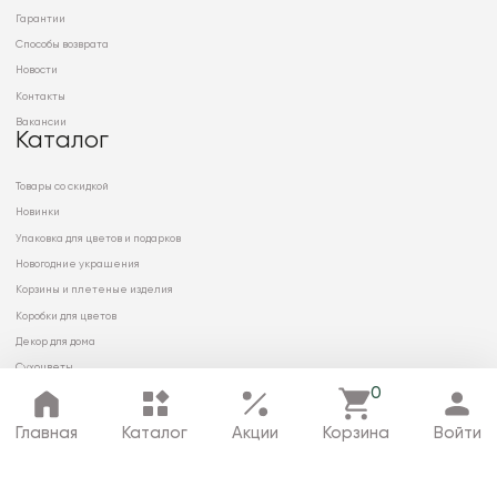
Гарантии
Способы возврата
Новости
Контакты
Вакансии
Каталог
Товары со скидкой
Новинки
Упаковка для цветов и подарков
Новогодние украшения
Корзины и плетеные изделия
Коробки для цветов
Декор для дома
Сухоцветы
0
Главная
Каталог
Акции
Корзина
Войти
© 2026 ООО «МИРРЭЙ»
Политика в отношении обработки
персональных данных