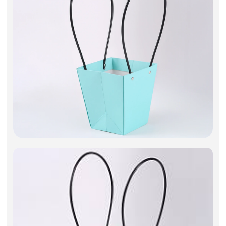
Фоамиран
Свечи
Игрушки мягкие
Изделия из металла
Сухоцветы