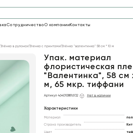
вка
Сотрудничество
О компании
Контакты
Упаковка для цветов и под
Плёнка в рулонах
Пленка с принтами
Плёнка "валентинка" 58 см * 10 м
48
66
Бумага
Пленка для цветов
Упак. материал
флористическая пле
"Валентинка", 58 см 
18
Пленка
6
Сетка
прозрачная
м, 65 мкр. тиффани
Артикул 4640108816132
Нет в наличии
Характеристики
Материал
пол
Страна производитель
Кит
Цвет
ти