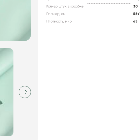
Кол-во штук в коробке
30
Размер, см
58x
Плотность, мкр
65