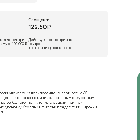
Спеццена:
122.50₽
именяется при
Действует только при заказе
мму от 100 000 ₽
товара
кратно заводской коробке
овая упаковка из полипропилена плотностью 65
сыщенных оттенках с минималистичным аккуратным
налов. Однотонная пленка с редким принтом
 на упаковку. Компания Миррэй предлагает широкий
м.