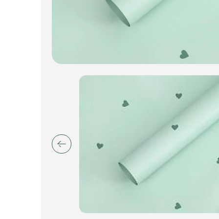
Искусственные цветы и растения
Декоративные вазы, кашпо
Фоамиран
Свечи
Игрушки мягкие
Изделия из металла
Сухоцветы