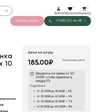
0
0
Войти
Избранное
Корзина
Заказать звонок
+7 (495) 120-44-98
арков
776
0
43
Тишью
Цена за штуку
нка
Розничная цена
185.00₽
x 10
1
Бархат
Закажите на сумму от 20
000₽, чтобы применить
скидку 5%
Подробнее
от 20 000₽ до 30 000₽ — 5%
от 30 000₽ до 40 000₽ — 6%
ипропилен
от 40 000₽ до 50 000₽ — 7%
ай
от 50 000₽ до 100 000₽ — 8%
ффани