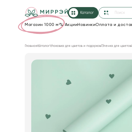
Каталог
Магазин 1000 м²
%
Акции
Новинки
Оплата и доста
Упаковка для цветов и подарков
Главная
Каталог
Упаковка для цветов и подарков
Пленка для цветов
Новогодние украшения
Корзины и плетеные изделия
Коробки для цветов
Декор для дома
Лента
Товары для флористов
Пакеты для цветов и подарков