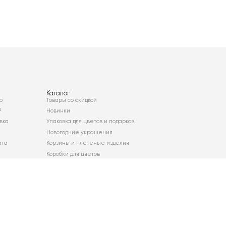
Каталог
о
Товары со скидкой
²
Новинки
вка
Упаковка для цветов и подарков
Новогодние украшения
ата
Корзины и плетеные изделия
Коробки для цветов
Декор для дома
Сухоцветы
Карта сайта