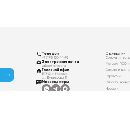
Телефон
О компании
+7 (495) 120-44-98
Сотрудничеств
Электронная почта
Магазин 1000 м
sales@mirrey.ru
Головной офис
Оплата и доста
117342, г. Москва,
Гарантии
ул. Бутлерова 17
Мессенджеры
Способы возвр
Новости
Контакты
Вакансии
Политика в отношении обработки
персональных данных