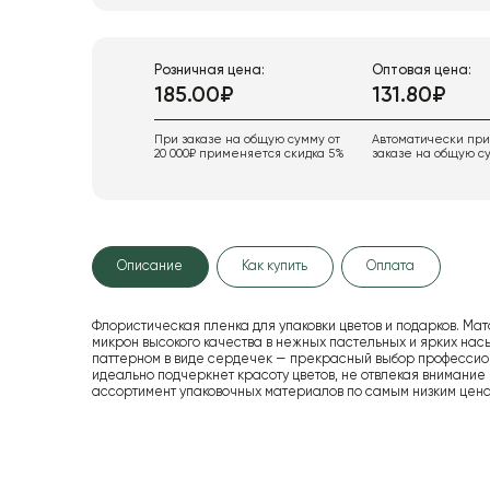
Розничная цена:
Оптовая цена:
185.00₽
131.80₽
При заказе на общую сумму от
Автоматически пр
20 000₽ применяется скидка 5%
заказе на общую су
Описание
Как купить
Оплата
Флористическая пленка для упаковки цветов и подарков. Мат
микрон высокого качества в нежных пастельных и ярких на
паттерном в виде сердечек — прекрасный выбор профессио
идеально подчеркнет красоту цветов, не отвлекая внимание
ассортимент упаковочных материалов по самым низким цена