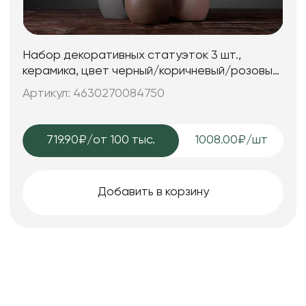
Набор декоративных статуэток 3 шт.,
керамика, цвет черный/коричневый/розовый,
25*7; 25*7; 15*6 см.
Артикул: 4630270084750
719.90₽
/от 100 тыс.
1008.00₽/шт
Добавить в корзину