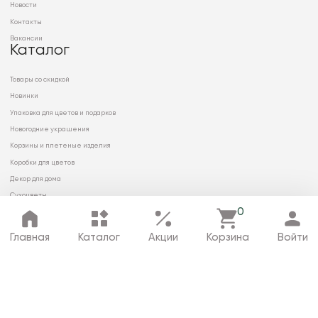
Новости
Контакты
Вакансии
Каталог
Товары со скидкой
Новинки
Упаковка для цветов и подарков
Новогодние украшения
Корзины и плетеные изделия
Коробки для цветов
Декор для дома
Сухоцветы
0
Главная
Каталог
Акции
Корзина
Войти
© 2026 ООО «МИРРЭЙ»
Политика в отношении обработки
персональных данных
Карта сайта