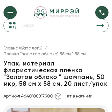
Упаковка для ц
Упаковка для цветов и подарков
Новогодние украшения
Бумага
48
Корзины и плетеные изделия
Главная
Каталог
...
Коробки для цветов
Плёнка "золотое облако" 58 см * 58 см
Пленка
18
Декор для дома
прозрачная
Упак. материал
флористическая пленка
Лента
"Золотое облако " шампань, 50
Товары для флористов
мкр, 58 см х 58 см. 20 лист/упак
Пакеты для цветов и подарков
Артикул 4640108817900
Нет в наличии
Искусственные цветы и растения
Декоративные вазы, кашпо