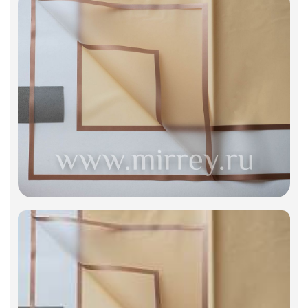
Фоамиран
Свечи
Игрушки мягкие
Изделия из металла
Сухоцветы