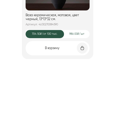
Ваза керамическая, матовая, цвет
черный, 13*13*32 см.
Артикул: 4630270084590
704.50₽
/от 100 тыс.
986.00₽/шт
В корзину