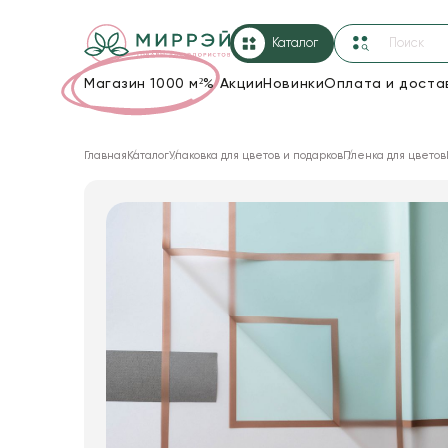
Каталог
Магазин 1000 м²
%
Акции
Новинки
Оплата и доста
Упаковка для цветов и подарков
Главная
Каталог
Упаковка для цветов и подарков
Пленка для цветов
Новогодние украшения
Корзины и плетеные изделия
Коробки для цветов
Декор для дома
Сухоцветы
Лента
Товары для флористов