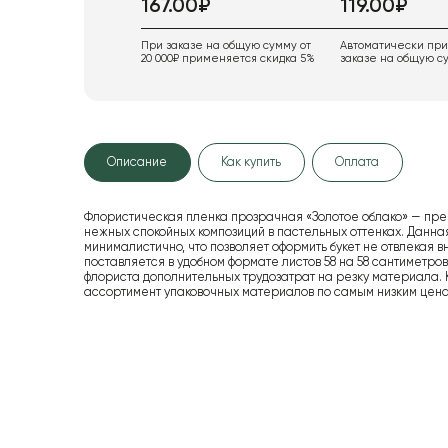
167.00₽
119.00₽
При заказе на общую сумму от
Автоматически пр
20 000₽ применяется скидка 5%
заказе на общую су
Описание
Как купить
Оплата
Флористическая пленка прозрачная «Золотое облако» — пр
нежных спокойных композиций в пастельных оттенках. Данна
минималистично, что позволяет оформить букет не отвлекая в
поставляется в удобном формате листов 58 на 58 сантиметров, 
флориста дополнительных трудозатрат на резку материала
ассортимент упаковочных материалов по самым низким цена