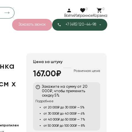
0
0
Войти
Избранное
Корзина
Заказать звонок
+7 (495) 120-44-98
арков
781
5
42
Тишью
Цена за штуку
нка
Розничная цена
167.00₽
1
Бархат
см х
Закажите на сумму от 20
000₽, чтобы применить
скидку 5%
Подробнее
от 20 000₽ до 30 000₽ — 5%
от 30 000₽ до 40 000₽ — 6%
от 40 000₽ до 50 000₽ — 7%
ипропилен
от 50 000₽ до 100 000₽ — 8%