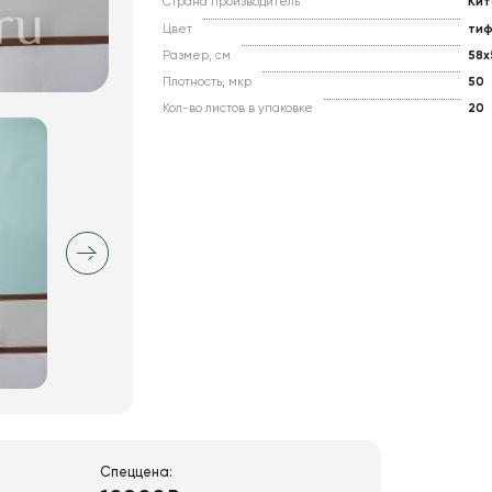
Страна производитель
Кит
Цвет
ти
Размер, см
58x
Плотность, мкр
50
Кол-во листов в упаковке
20
Спеццена: