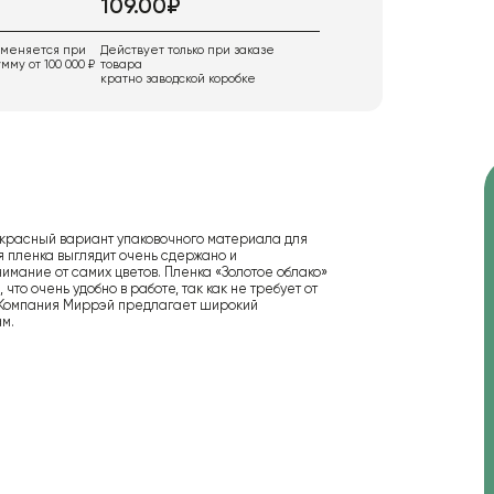
109.00₽
именяется при
Действует только при заказе
мму от 100 000 ₽
товара
кратно заводской коробке
екрасный вариант упаковочного материала для
я пленка выглядит очень сдержано и
нимание от самих цветов. Пленка «Золотое облако»
что очень удобно в работе, так как не требует от
. Компания Миррэй предлагает широкий
м.