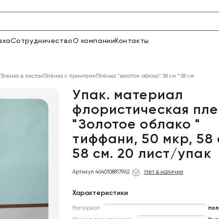
вка
Сотрудничество
О компании
Контакты
Упаковка для цветов и под
Плёнка в листах
Плёнка с принтами
Плёнка "золотое облако" 58 см * 58 см
48
66
Бумага
Пленка для цветов
Упак. материал
флористическая пле
"Золотое облако "
18
Пленка
7
Сетка
прозрачная
тиффани, 50 мкр, 58 
58 см. 20 лист/упак
Артикул 4640108817962
Нет в наличии
Характеристики
Материал
пол