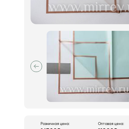
Пакеты для цветов и подарков
Изделия из металла
Искусственные цветы и растения
Декоративные вазы, кашпо
Фоамиран
Свечи
Игрушки мягкие
Розничная цена:
Оптовая цена: