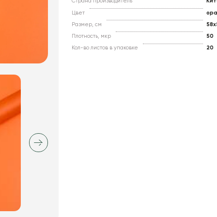
Страна производитель
Кит
Цвет
ор
Размер, см
58x
Плотность, мкр
50
Кол-во листов в упаковке
20