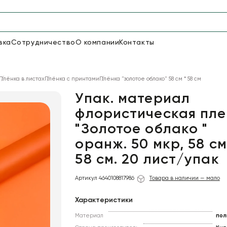
вка
Сотрудничество
О компании
Контакты
Упаковка для цветов и под
Плёнка в листах
Плёнка с принтами
Плёнка "золотое облако" 58 см * 58 см
48
66
Бумага
Пленка для цветов
Упак. материал
флористическая пле
"Золотое облако "
18
Пленка
6
Сетка
прозрачная
оранж. 50 мкр, 58 см
58 см. 20 лист/упак
Артикул 4640108817986
Товара в наличии — мало
Характеристики
Материал
пол