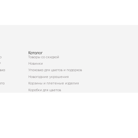
Каталог
о
Товары со скидкой
²
Новинки
вка
Упаковка для цветов и подарков
Новогодние украшения
ата
Корзины и плетеные изделия
Коробки для цветов
Декор для дома
Сухоцветы
Карта сайта