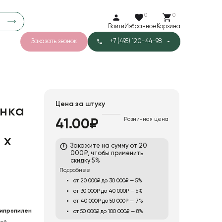
0
0
Войти
Избранное
Корзина
Заказать звонок
+7 (495) 120-44-98
арков
776
0
43
Тишью
Цена за штуку
нка
Розничная цена
41.00₽
1
Бархат
 х
Закажите на сумму от 20
000₽, чтобы применить
скидку 5%
Подробнее
от 20 000₽ до 30 000₽ — 5%
от 30 000₽ до 40 000₽ — 6%
от 40 000₽ до 50 000₽ — 7%
ипропилен
от 50 000₽ до 100 000₽ — 8%