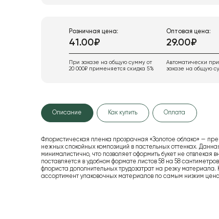
Розничная цена:
Оптовая цена:
41.00₽
29.00₽
При заказе на общую сумму от
Автоматически пр
20 000₽ применяется скидка 5%
заказе на общую су
Описание
Как купить
Оплата
Флористическая пленка прозрачная «Золотое облако» — пр
нежных спокойных композиций в пастельных оттенках. Данна
минималистично, что позволяет оформить букет не отвлекая в
поставляется в удобном формате листов 58 на 58 сантиметров, 
флориста дополнительных трудозатрат на резку материала
ассортимент упаковочных материалов по самым низким цена