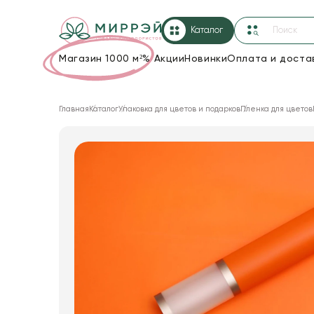
Каталог
Магазин 1000 м²
%
Акции
Новинки
Оплата и доста
Упаковка для цветов и подарков
Главная
Каталог
Упаковка для цветов и подарков
Пленка для цветов
Новогодние украшения
Корзины и плетеные изделия
Коробки для цветов
Декор для дома
Лента
Товары для флористов
Пакеты для цветов и подарков