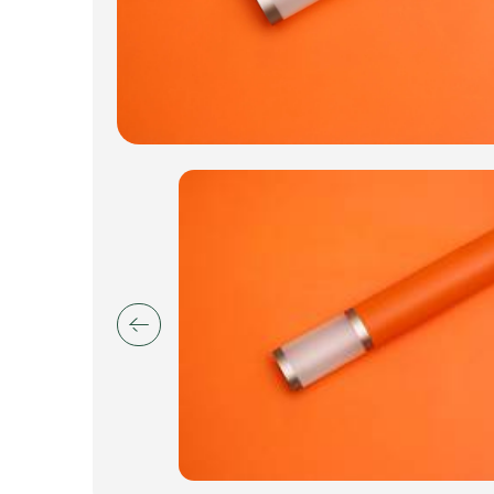
Искусственные цветы и растения
Декоративные вазы, кашпо
Фоамиран
Свечи
Игрушки мягкие
Изделия из металла
Сухоцветы