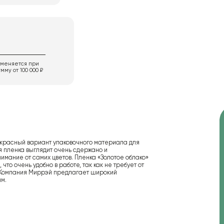
именяется при
мму от 100 000 ₽
екрасный вариант упаковочного материала для
я пленка выглядит очень сдержано и
нимание от самих цветов. Пленка «Золотое облако»
что очень удобно в работе, так как не требует от
. Компания Миррэй предлагает широкий
м.