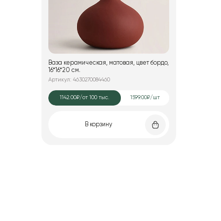
Ваза керамическая, матовая, цвет бордо,
16*16*20 см.
Артикул: 4630270084460
1142.00₽
/от 100 тыс.
1599.00₽/шт
В корзину