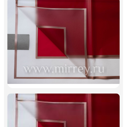
Искусственные цветы и растения
Декоративные вазы, кашпо
Фоамиран
Свечи
Игрушки мягкие