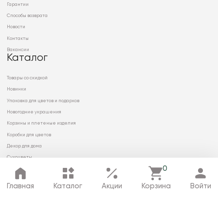
Гарантии
Способы возврата
Новости
Контакты
Вакансии
Каталог
Товары со скидкой
Новинки
Упаковка для цветов и подарков
Новогодние украшения
Корзины и плетеные изделия
Коробки для цветов
Декор для дома
Сухоцветы
0
Главная
Каталог
Акции
Корзина
Войти
© 2026 ООО «МИРРЭЙ»
Политика в отношении обработки
персональных данных