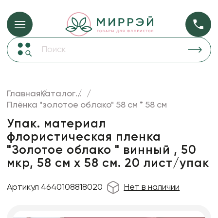
Упаковка для ц
Упаковка для цветов и подарков
Новогодние украшения
Бумага
48
Корзины и плетеные изделия
Главная
Каталог
...
Коробки для цветов
Плёнка "золотое облако" 58 см * 58 см
Пленка
18
Декор для дома
прозрачная
Упак. материал
флористическая пленка
Сухоцветы
"Золотое облако " винный , 50
Лента
мкр, 58 см х 58 см. 20 лист/упак
Товары для флористов
Артикул 4640108818020
Нет в наличии
Пакеты для цветов и подарков
Изделия из металла