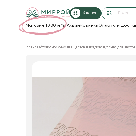
Каталог
Магазин 1000 м²
%
Акции
Новинки
Оплата и доста
Упаковка для цветов и подарков
Главная
Каталог
Упаковка для цветов и подарков
Пленка для цветов
Новогодние украшения
Корзины и плетеные изделия
Коробки для цветов
Декор для дома
Лента
Товары для флористов
Пакеты для цветов и подарков