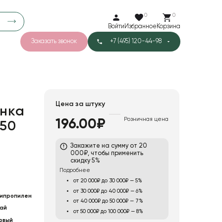
0
0
Войти
Избранное
Корзина
Заказать звонок
+7 (495) 120-44-98
арков
776
0
43
Тишью
Цена за штуку
нка
Розничная цена
196.00₽
 50
1
Бархат
Закажите на сумму от 20
000₽, чтобы применить
скидку 5%
Подробнее
от 20 000₽ до 30 000₽ — 5%
от 30 000₽ до 40 000₽ — 6%
ипропилен
от 40 000₽ до 50 000₽ — 7%
ай
от 50 000₽ до 100 000₽ — 8%
овый