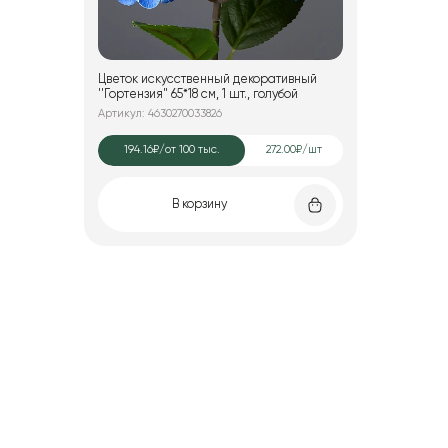
Цветок искусственный декоративный
''Гортензия" 65*18 см, 1 шт., голубой
Артикул: 4630270033826
194.16₽
/от 100 тыс.
272.00₽/шт
В корзину