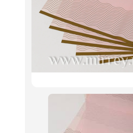
Искусственные цветы и растения
Декоративные вазы, кашпо
Фоамиран
Свечи
Игрушки мягкие
Изделия из металла
Сухоцветы