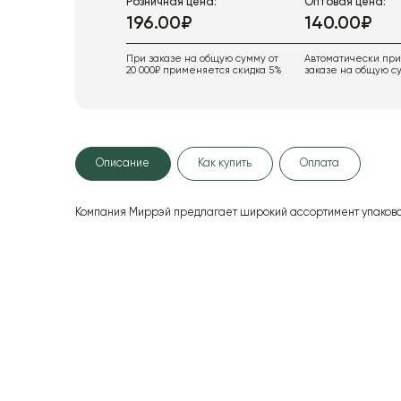
Розничная цена:
Оптовая цена:
196.00₽
140.00₽
При заказе на общую сумму от
Автоматически пр
20 000₽ применяется скидка 5%
заказе на общую су
Описание
Как купить
Оплата
Компания Миррэй предлагает широкий ассортимент упаково