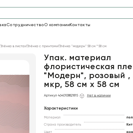
вка
Сотрудничество
О компании
Контакты
Упаковка для цветов и под
Плёнка в листах
Плёнка с принтами
Плёнка "модерн" 58 см * 58 см
48
66
Бумага
Пленка для цветов
Упак. материал
флористическая пле
"Модерн", розовый ,
18
Пленка
6
Сетка
прозрачная
мкр, 58 см х 58 см
Артикул 4640108821815
Нет в наличии
Характеристики
Материал
пол
Страна производитель
Кит
Цвет
роз