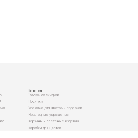
Каталог
о
Товары со скидкой
²
Новинки
вка
Упаковка для цветов и подарков
Новогодние украшения
ата
Корзины и плетеные изделия
Коробки для цветов
Декор для дома