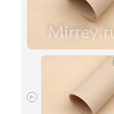
Пакеты для цветов и подарков
Изделия из металла
Искусственные цветы и растения
Декоративные вазы, кашпо
Фоамиран
Свечи
Игрушки мягкие