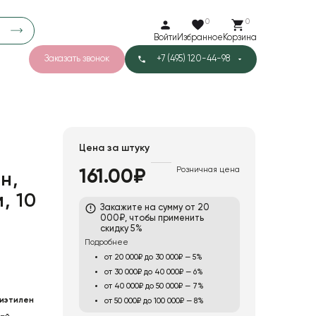
0
0
Войти
Избранное
Корзина
Заказать звонок
+7 (495) 120-44-98
арков
781
5
42
Тишью
Цена за штуку
Розничная цена
161.00₽
н,
1
Бархат
, 10
Закажите на сумму от 20
000₽, чтобы применить
скидку 5%
Подробнее
от 20 000₽ до 30 000₽ — 5%
от 30 000₽ до 40 000₽ — 6%
от 40 000₽ до 50 000₽ — 7%
иэтилен
от 50 000₽ до 100 000₽ — 8%