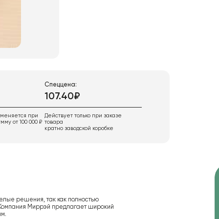
Спеццена:
107.40₽
именяется при
Действует только при заказе
мму от 100 000 ₽
товара
кратно заводской коробке
елые решения, так как полностью
. Компания Миррэй предлагает широкий
м.