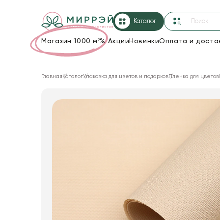
Каталог
Магазин 1000 м²
%
Акции
Новинки
Оплата и доста
Упаковка для цветов и подарков
Главная
Каталог
Упаковка для цветов и подарков
Пленка для цветов
Новогодние украшения
Корзины и плетеные изделия
Коробки для цветов
Декор для дома
Сухоцветы
Лента
Товары для флористов