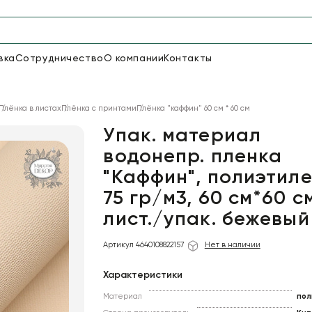
вка
Сотрудничество
О компании
Контакты
Упаковка для цветов и под
Плёнка в листах
Плёнка с принтами
Плёнка "каффин" 60 см * 60 см
48
66
Бумага
Пленка для цветов
Упак. материал
водонепр. пленка
"Каффин", полиэтиле
18
Пленка
7
Сетка
прозрачная
75 гр/м3, 60 см*60 см
лист./упак. бежевый
Артикул 4640108822157
Нет в наличии
Характеристики
Материал
пол