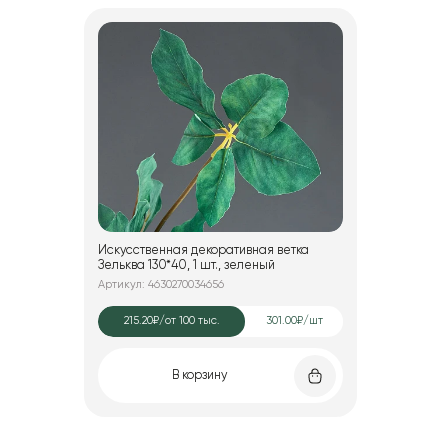
Искусственная декоративная ветка
Зельква 130*40, 1 шт., зеленый
Артикул: 4630270034656
215.20₽
/от 100 тыс.
301.00₽/шт
В корзину